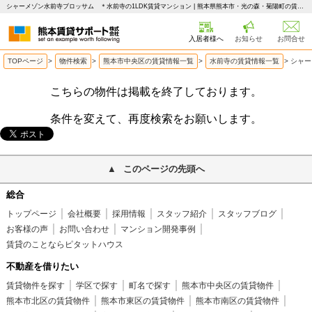
シャーメゾン水前寺ブロッサム ＊水前寺の1LDK賃貸マンション | 熊本県熊本市・光の森・菊陽町の賃貸はピタットハウス 熊本賃貸サポート
入居者様へ
お知らせ
お問合せ
TOPページ
>
物件検索
>
熊本市中央区の賃貸情報一覧
>
水前寺の賃貸情報一覧
>
シャー
こちらの物件は掲載を終了しております。
条件を変えて、再度検索をお願いします。
このページの先頭へ
総合
トップページ
会社概要
採用情報
スタッフ紹介
スタッフブログ
お客様の声
お問い合わせ
マンション開発事例
賃貸のことならピタットハウス
不動産を借りたい
賃貸物件を探す
学区で探す
町名で探す
熊本市中央区の賃貸物件
熊本市北区の賃貸物件
熊本市東区の賃貸物件
熊本市南区の賃貸物件