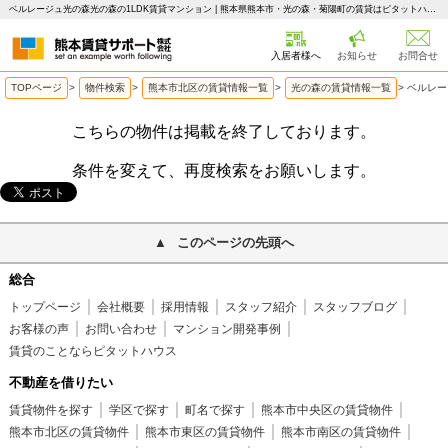
ベルレージュ光の森光の森の1LDK賃貸マンション | 熊本県熊本市・光の森・菊陽町の賃貸はピタットハウス 熊本賃貸サポート
入居者様へ
お知らせ
お問合せ
TOPページ
>
物件検索
>
熊本市北区の賃貸情報一覧
>
光の森の賃貸情報一覧
>
ベルレー
こちらの物件は掲載を終了しております。
条件を変えて、再度検索をお願いします。
このページの先頭へ
総合
トップページ
会社概要
採用情報
スタッフ紹介
スタッフブログ
お客様の声
お問い合わせ
マンション開発事例
賃貸のことならピタットハウス
不動産を借りたい
賃貸物件を探す
学区で探す
町名で探す
熊本市中央区の賃貸物件
熊本市北区の賃貸物件
熊本市東区の賃貸物件
熊本市南区の賃貸物件