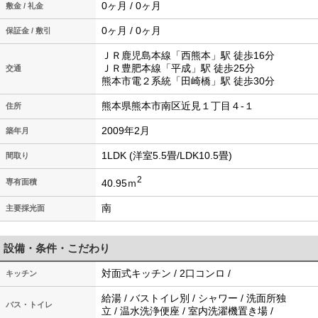
0ヶ月 / 0ヶ月
敷金 / 礼金
0ヶ月 / 0ヶ月
保証金 / 敷引
ＪＲ鹿児島本線「西熊本」駅 徒歩16分
ＪＲ豊肥本線「平成」駅 徒歩25分
交通
熊本市電２系統「田崎橋」駅 徒歩30分
熊本県熊本市南区近見１丁目４-１
住所
2009年2月
築年月
1LDK (洋室5.5畳/LDK10.5畳)
間取り
2
40.95ｍ
専有面積
南
主要採光面
設備・条件・こだわり
対面式キッチン / 2口コンロ /
キッチン
給湯 / バストイレ別 / シャワー / 洗面所独
バス・トイレ
立 / 温水洗浄便座 / 室内洗濯機置き場 /