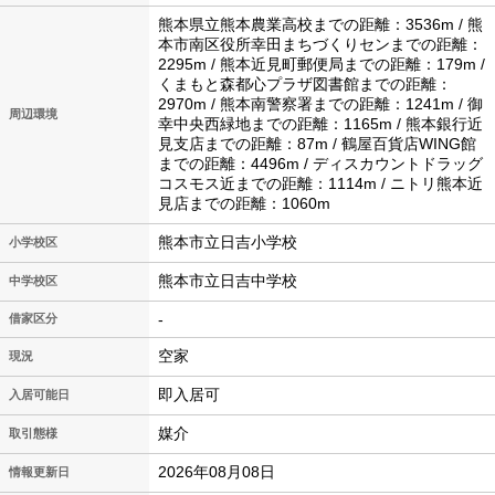
熊本県立熊本農業高校までの距離：3536m / 熊
本市南区役所幸田まちづくりセンまでの距離：
2295m / 熊本近見町郵便局までの距離：179m /
くまもと森都心プラザ図書館までの距離：
2970m / 熊本南警察署までの距離：1241m / 御
周辺環境
幸中央西緑地までの距離：1165m / 熊本銀行近
見支店までの距離：87m / 鶴屋百貨店WING館
までの距離：4496m / ディスカウントドラッグ
コスモス近までの距離：1114m / ニトリ熊本近
見店までの距離：1060m
熊本市立日吉小学校
小学校区
熊本市立日吉中学校
中学校区
-
借家区分
空家
現況
即入居可
入居可能日
媒介
取引態様
2026年08月08日
情報更新日