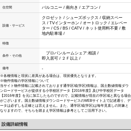
バルコニー / 南向き / エアコン /
住空間
クロゼット / シューズボックス / 収納スペー
ス / TVインターホン / オートロック / エレベー
設備・サービス
ター / CS / BS / CATV / ネット使用料不要 / 敷
地内駐車場 /
特徴
プロパンルームシェア:相談 /
条件・その他
即入居可 / ２Ｆ以上 /
-
備考
※各種情報と現状に差異がある場合は、現状優先となります。
※物件情報の学区情報について
当サイト物件情報に記載されております通学区域(学区)情報は、国土数値情報ダウ
ンロードサービスが提供する小学校区データ【2016年度】及び中学校区データ
【2016年度】を元に加工したものですので、記載情報が現在の学区域と異なる場合
がございます。国土数値情報ダウンロードサービスのWEBサイト上で記述通り、デ
ータは必ずしも正確とは言えません。また、通学区域(学区)は毎年見直しの対象と
なりますので、そちらを踏まえ学区情報は参考としてご活用下さい。
設備詳細情報