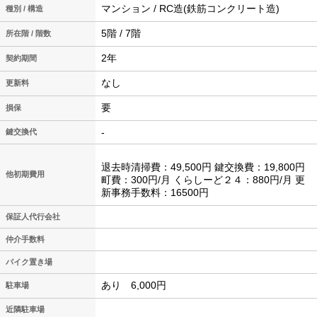
マンション / RC造(鉄筋コンクリート造)
種別 / 構造
5階 / 7階
所在階 / 階数
2年
契約期間
なし
更新料
要
損保
-
鍵交換代
退去時清掃費：49,500円 鍵交換費：19,800円
他初期費用
町費：300円/月 くらしーど２４：880円/月 更
新事務手数料：16500円
保証人代行会社
仲介手数料
バイク置き場
あり 6,000円
駐車場
近隣駐車場