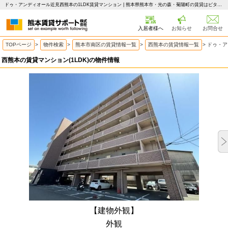
ドゥ・アンディオール近見西熊本の1LDK賃貸マンション | 熊本県熊本市・光の森・菊陽町の賃貸はピタットハウス 熊本賃貸サポート
入居者様へ
お知らせ
お問合せ
TOPページ
>
物件検索
>
熊本市南区の賃貸情報一覧
>
西熊本の賃貸情報一覧
>
ドゥ・ア
西熊本の賃貸マンション(1LDK)の物件情報
【建物外観】
外観