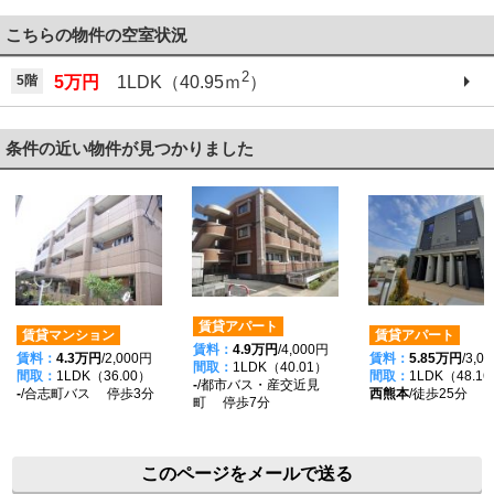
こちらの物件の空室状況
2
5階
5万円
1LDK（40.95ｍ
）
条件の近い物件が見つかりました
賃貸アパート
賃貸マンション
賃貸アパート
賃料：
4.9万円
/4,000円
賃料：
4.3万円
/2,000円
賃料：
5.85万円
/3,0
間取：
1LDK（40.01）
間取：
1LDK（36.00）
間取：
1LDK（48.1
-
/都市バス・産交近見
-
/合志町バス 停歩3分
西熊本
/徒歩25分
町 停歩7分
このページをメールで送る