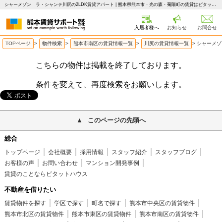
シャーメゾン ラ・シャンテ川尻の2LDK賃貸アパート | 熊本県熊本市・光の森・菊陽町の賃貸はピタットハウス 熊本賃貸サポート
入居者様へ
お知らせ
お問合せ
TOPページ
>
物件検索
>
熊本市南区の賃貸情報一覧
>
川尻の賃貸情報一覧
>
シャーメゾ
こちらの物件は掲載を終了しております。
条件を変えて、再度検索をお願いします。
このページの先頭へ
総合
トップページ
会社概要
採用情報
スタッフ紹介
スタッフブログ
お客様の声
お問い合わせ
マンション開発事例
賃貸のことならピタットハウス
不動産を借りたい
賃貸物件を探す
学区で探す
町名で探す
熊本市中央区の賃貸物件
熊本市北区の賃貸物件
熊本市東区の賃貸物件
熊本市南区の賃貸物件