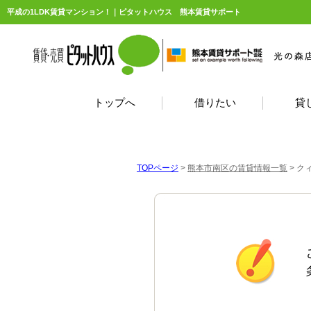
平成の1LDK賃貸マンション！｜ピタットハウス 熊本賃貸サポート
トップへ
借りたい
貸
TOPページ
>
熊本市南区の賃貸情報一覧
>
ク