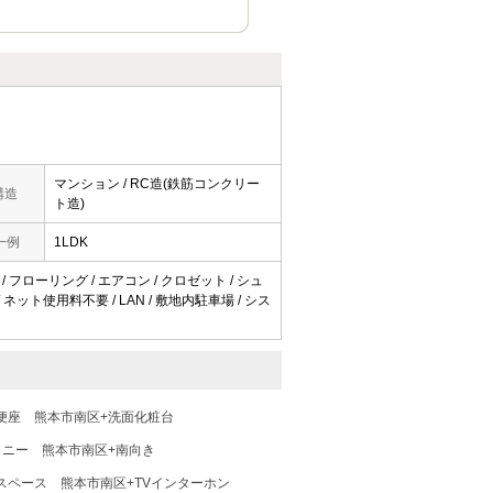
マンション / RC造(鉄筋コンクリー
構造
ト造)
一例
1LDK
/ フローリング / エアコン / クロゼット / シュ
/ ネット使用料不要 / LAN / 敷地内駐車場 / シス
便座
熊本市南区+洗面化粧台
コニー
熊本市南区+南向き
スペース
熊本市南区+TVインターホン