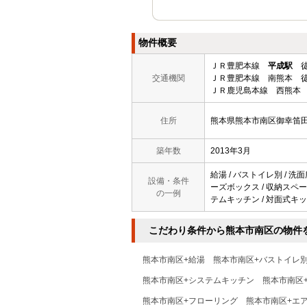
物件概要
ＪＲ豊肥本線
平成駅
徒
交通機関
ＪＲ豊肥本線 南熊本 徒
ＪＲ鹿児島本線 西熊本 
住所
熊本県熊本市南区御幸笛
築年数
2013年3月
給湯 / バストイレ別 / 洗面
設備・条件
ーズボックス / 収納スペース /
の一例
テムキッチン / 対面式キッチ
こだわり条件から熊本市南区の物件
熊本市南区+給湯
熊本市南区+バストイレ
熊本市南区+システムキッチン
熊本市南区
熊本市南区+フローリング
熊本市南区+エ