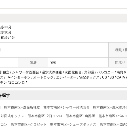
歩33分
歩36分
徒歩34分
田
種別 / 
階層
9階
間取り
所独立 / シャワー付洗面台 / 温水洗浄便座 / 洗面化粧台 / 角部屋 / バルコニー / 南向き 
 TVインターホン / オートロック / エレベーター / 宅配ボックス / CS / BS / CATV 
ン / 2口コンロ /
を探す
別
熊本市南区+洗面所独立
熊本市南区+シャワー付洗面台
熊本市南区+温水洗浄
+対面式キッチン
熊本市南区+2口コンロ
熊本市南区+角部屋
熊本市南区+バル
アコン
熊本市南区+クロゼット
熊本市南区+シューズボックス
熊本市南区+収納