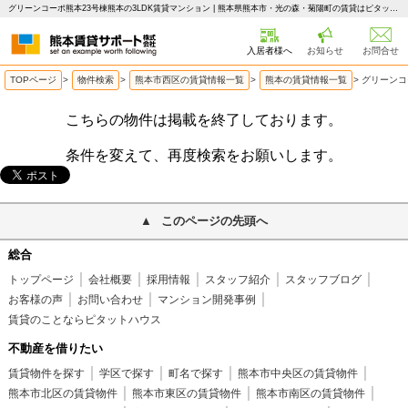
グリーンコーポ熊本23号棟熊本の3LDK賃貸マンション | 熊本県熊本市・光の森・菊陽町の賃貸はピタットハウス 熊本賃貸サポート
入居者様へ
お知らせ
お問合せ
TOPページ
>
物件検索
>
熊本市西区の賃貸情報一覧
>
熊本の賃貸情報一覧
>
グリーンコ
こちらの物件は掲載を終了しております。
条件を変えて、再度検索をお願いします。
このページの先頭へ
総合
トップページ
会社概要
採用情報
スタッフ紹介
スタッフブログ
お客様の声
お問い合わせ
マンション開発事例
賃貸のことならピタットハウス
不動産を借りたい
賃貸物件を探す
学区で探す
町名で探す
熊本市中央区の賃貸物件
熊本市北区の賃貸物件
熊本市東区の賃貸物件
熊本市南区の賃貸物件