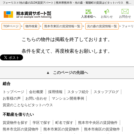
フォーリストⅠ光の森の2LDK賃貸アパート | 熊本県熊本市・光の森・菊陽町の賃貸はピタットハウス 熊本賃貸サポート
入居者様へ
お知らせ
お問合せ
TOPページ
>
物件検索
>
熊本市東区の賃貸情報一覧
>
光の森の賃貸情報一覧
>
フォーリ
こちらの物件は掲載を終了しております。
条件を変えて、再度検索をお願いします。
このページの先頭へ
総合
トップページ
会社概要
採用情報
スタッフ紹介
スタッフブログ
お客様の声
お問い合わせ
マンション開発事例
賃貸のことならピタットハウス
不動産を借りたい
賃貸物件を探す
学区で探す
町名で探す
熊本市中央区の賃貸物件
熊本市北区の賃貸物件
熊本市東区の賃貸物件
熊本市南区の賃貸物件