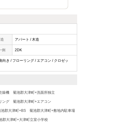
構造
アパート / 木造
一例
2DK
 南向き / フローリング / エアコン / クロゼッ
乾燥機
菊池郡大津町+洗面所独立
リング
菊池郡大津町+エアコン
菊池郡大津町+BS
菊池郡大津町+敷地内駐車場
池郡大津町+大津町立室小学校