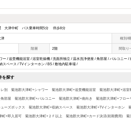
駅
大津中町 バス乗車時間5分 停歩8分
大津
種別/
階層
2階
間取り
ワー / 追焚機能浴室 / 浴室乾燥機 / 洗面所独立 / 温水洗浄便座 / 角部屋 / バルコニー /
納スペース / TVインターホン / BS / 敷地内駐車場 /
件を探す
イレ別
菊池郡大津町+シャワー
菊池郡大津町+追焚機能浴室
菊池郡大津町+浴室
+角部屋
菊池郡大津町+バルコニー
菊池郡大津町+南向き
菊池郡大津町+フロー
シューズボックス
菊池郡大津町+収納スペース
菊池郡大津町+TVインターホン
津町+即入居可
菊池郡大津町+２Ｆ以上
菊池郡大津町+カード決済(初期費用)
菊