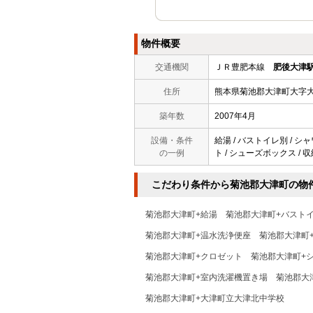
物件概要
交通機関
ＪＲ豊肥本線
肥後大津
住所
熊本県菊池郡大津町大字
築年数
2007年4月
設備・条件
給湯 / バストイレ別 / シャ
の一例
ト / シューズボックス / 収
こだわり条件から菊池郡大津町の物
菊池郡大津町+給湯
菊池郡大津町+バスト
菊池郡大津町+温水洗浄便座
菊池郡大津町
菊池郡大津町+クロゼット
菊池郡大津町+
菊池郡大津町+室内洗濯機置き場
菊池郡大
菊池郡大津町+大津町立大津北中学校