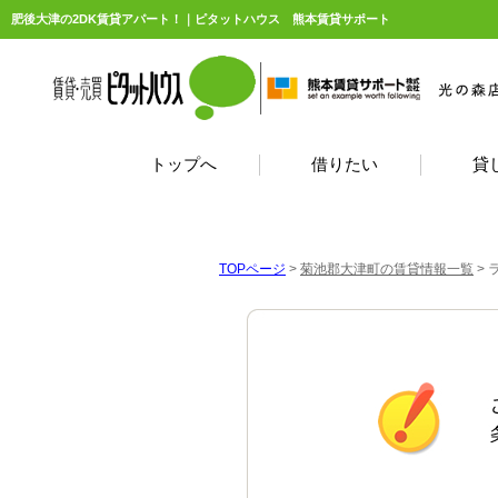
肥後大津の2DK賃貸アパート！｜ピタットハウス 熊本賃貸サポート
トップへ
借りたい
貸
TOPページ
>
菊池郡大津町の賃貸情報一覧
>