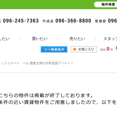
物件検索
したい
買いたい
売りたい
スタッ
0
現在
件
ラッフィナート ベル 肥後大津の2DK賃貸アパート！