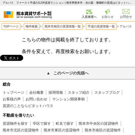
アルバス ファースト平成の1LDK賃貸マンション | 熊本県熊本市・光の森・菊陽町の賃貸はピタットハウス 熊本賃貸サポート
入居者様へ
お知らせ
お問合せ
TOPページ
>
物件検索
>
熊本市南区の賃貸情報一覧
>
平成の賃貸情報一覧
>
アルバス 
こちらの物件は掲載を終了しております。
条件を変えて、再度検索をお願いします。
このページの先頭へ
総合
トップページ
会社概要
採用情報
スタッフ紹介
スタッフブログ
お客様の声
お問い合わせ
マンション開発事例
賃貸のことならピタットハウス
不動産を借りたい
賃貸物件を探す
学区で探す
町名で探す
熊本市中央区の賃貸物件
熊本市北区の賃貸物件
熊本市東区の賃貸物件
熊本市南区の賃貸物件