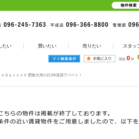
物件検索
したい
買いたい
売りたい
スタッ
0
現在
件
ＬｅＧａｚｏｎⅡ 肥後大津の2LDK賃貸アパート！