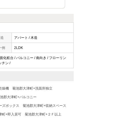
構造
アパート / 木造
一例
2LDK
洗面化粧台 / バルコニー / 南向き / フローリン
ッチン /
乾燥機
菊池郡大津町+洗面所独立
池郡大津町+バルコニー
ーズボックス
菊池郡大津町+収納スペース
津町+即入居可
菊池郡大津町+２Ｆ以上