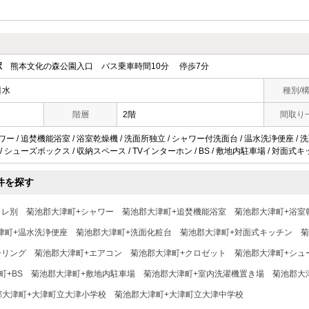
駅
熊本文化の森公園入口 バス乗車時間10分 停歩7分
引水
種別/
階層
2階
間取り
ワー / 追焚機能浴室 / 浴室乾燥機 / 洗面所独立 / シャワー付洗面台 / 温水洗浄便座 / 
 / シューズボックス / 収納スペース / TVインターホン / BS / 敷地内駐車場 / 対面式キ
件を探す
イレ別
菊池郡大津町+シャワー
菊池郡大津町+追焚機能浴室
菊池郡大津町+浴室
津町+温水洗浄便座
菊池郡大津町+洗面化粧台
菊池郡大津町+対面式キッチン
菊
ーリング
菊池郡大津町+エアコン
菊池郡大津町+クロゼット
菊池郡大津町+シュ
町+BS
菊池郡大津町+敷地内駐車場
菊池郡大津町+室内洗濯機置き場
菊池郡大
郡大津町+大津町立大津小学校
菊池郡大津町+大津町立大津中学校