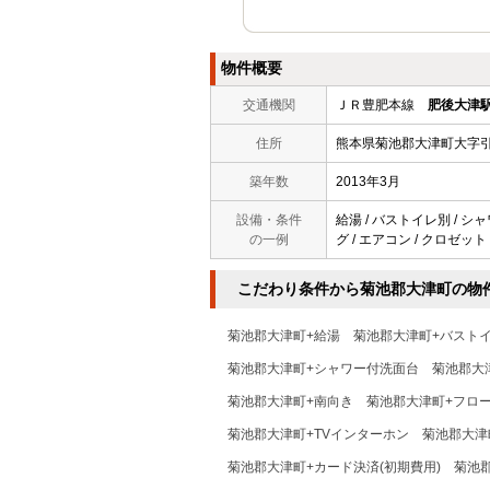
物件概要
交通機関
ＪＲ豊肥本線
肥後大津
住所
熊本県菊池郡大津町大字
築年数
2013年3月
設備・条件
給湯 / バストイレ別 / シャ
の一例
グ / エアコン / クロゼット
こだわり条件から菊池郡大津町の物
菊池郡大津町+給湯
菊池郡大津町+バスト
菊池郡大津町+シャワー付洗面台
菊池郡大
菊池郡大津町+南向き
菊池郡大津町+フロ
菊池郡大津町+TVインターホン
菊池郡大津
菊池郡大津町+カード決済(初期費用)
菊池