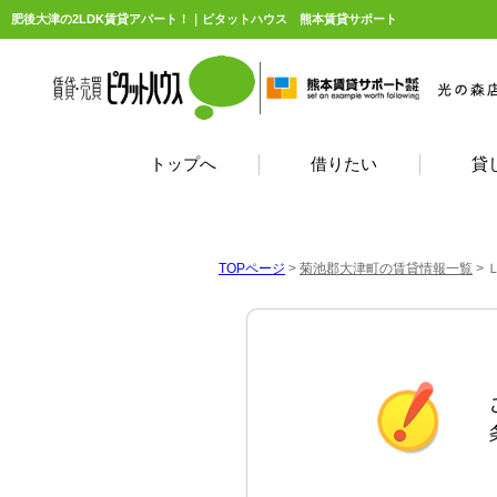
肥後大津の2LDK賃貸アパート！｜ピタットハウス 熊本賃貸サポート
トップへ
借りたい
貸
TOPページ
>
菊池郡大津町の賃貸情報一覧
>