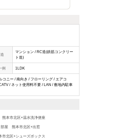
マンション / RC造(鉄筋コンクリー
構造
ト造)
一例
1LDK
バルコニー / 南向き / フローリング / エアコ
CATV / ネット使用料不要 / LAN / 敷地内駐車
熊本市北区+温水洗浄便座
角部屋
熊本市北区+出窓
本市北区+シューズボックス