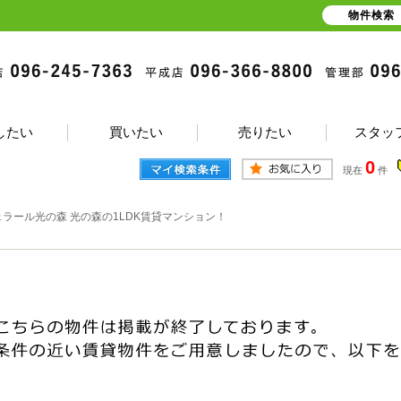
物件検索
したい
買いたい
売りたい
スタッ
0
現在
件
ェラール光の森 光の森の1LDK賃貸マンション！