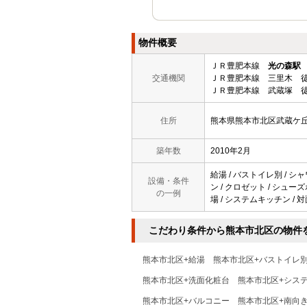
物件概要
ＪＲ豊肥本線
光の森駅
交通機関
ＪＲ豊肥本線 三里木 徒
ＪＲ豊肥本線 武蔵塚 徒
住所
熊本県熊本市北区武蔵ケ
築年数
2010年2月
給湯 / バストイレ別 / シャ
設備・条件
ン / クロゼット / シューズボ
の一例
場 / システムキッチン / 
こだわり条件から熊本市北区の物件
熊本市北区+給湯
熊本市北区+バストイレ
熊本市北区+洗面化粧台
熊本市北区+シス
熊本市北区+バルコニー
熊本市北区+南向