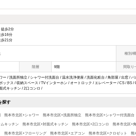
徒歩2分
歩16分
歩21分
丘
種別/
階層
9階
間取り
ワー / 洗面所独立 / シャワー付洗面台 / 温水洗浄便座 / 洗面化粧台 / 角部屋 / 出窓 / 
ックス / 収納スペース / TVインターホン / オートロック / エレベーター / CS / BS / 
対面式キッチン / 2口コンロ /
を探す
別
熊本市北区+シャワー
熊本市北区+洗面所独立
熊本市北区+シャワー付洗面台
テムキッチン
熊本市北区+対面式キッチン
熊本市北区+2口コンロ
熊本市北区+
き
熊本市北区+フローリング
熊本市北区+エアコン
熊本市北区+クロゼット
熊