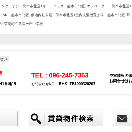
インターホン
熊本市北区+オートロック
熊本市北区+エレベーター
熊本市北区+
LAN
熊本市北区+敷地内駐車場
熊本市北区+室内洗濯機置き場
熊本市北区+即
区+菊陽町立武蔵ケ丘中学校
店
TEL : 096-245-7363
空室情報の
お問合せは
1番地15
TB1000320203
お問合わせNO：