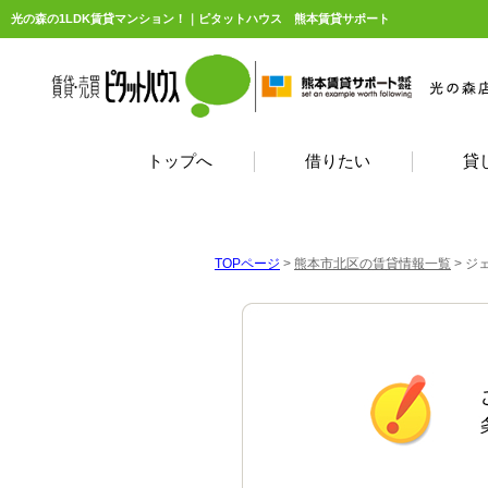
光の森の1LDK賃貸マンション！｜ピタットハウス 熊本賃貸サポート
トップへ
借りたい
貸
TOPページ
>
熊本市北区の賃貸情報一覧
>
ジ