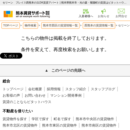
セリーン プレイス西熊本の1LDK賃貸アパート | 熊本県熊本市・光の森・菊陽町の賃貸はピタットハウス 熊本賃貸サポート
入居者様へ
お知らせ
お問合せ
TOPページ
>
物件検索
>
熊本市西区の賃貸情報一覧
>
西熊本の賃貸情報一覧
>
セリーン
こちらの物件は掲載を終了しております。
条件を変えて、再度検索をお願いします。
このページの先頭へ
総合
トップページ
会社概要
採用情報
スタッフ紹介
スタッフブログ
お客様の声
お問い合わせ
マンション開発事例
賃貸のことならピタットハウス
不動産を借りたい
賃貸物件を探す
学区で探す
町名で探す
熊本市中央区の賃貸物件
熊本市北区の賃貸物件
熊本市東区の賃貸物件
熊本市南区の賃貸物件