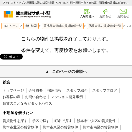
フォレストトップ大津肥後大津の1LDK賃貸マンション | 熊本県熊本市・光の森・菊陽町の賃貸はピタットハウス 熊本賃貸サポート
入居者様へ
お知らせ
お問合せ
TOPページ
>
物件検索
>
菊池郡大津町の賃貸情報一覧
>
肥後大津の賃貸情報一覧
>
フォ
こちらの物件は掲載を終了しております。
条件を変えて、再度検索をお願いします。
このページの先頭へ
総合
トップページ
会社概要
採用情報
スタッフ紹介
スタッフブログ
お客様の声
お問い合わせ
マンション開発事例
賃貸のことならピタットハウス
不動産を借りたい
賃貸物件を探す
学区で探す
町名で探す
熊本市中央区の賃貸物件
熊本市北区の賃貸物件
熊本市東区の賃貸物件
熊本市南区の賃貸物件