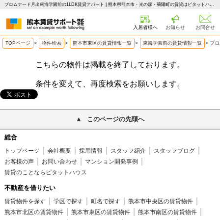
プロムナード月出東海学園前の1LDK賃貸アパート | 熊本県熊本市・光の森・菊陽町の賃貸はピタットハウス 熊本賃貸サポート
入居者様へ
お知らせ
お問合せ
TOPページ
>
物件検索
>
熊本市東区の賃貸情報一覧
>
東海学園前の賃貸情報一覧
>
プロ
こちらの物件は掲載を終了しております。
条件を変えて、再度検索をお願いします。
このページの先頭へ
総合
トップページ
会社概要
採用情報
スタッフ紹介
スタッフブログ
お客様の声
お問い合わせ
マンション開発事例
賃貸のことならピタットハウス
不動産を借りたい
賃貸物件を探す
学区で探す
町名で探す
熊本市中央区の賃貸物件
熊本市北区の賃貸物件
熊本市東区の賃貸物件
熊本市南区の賃貸物件