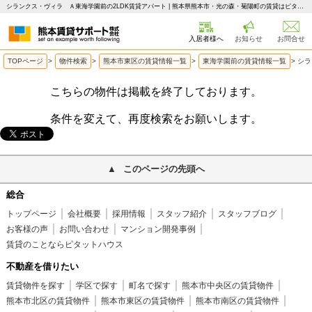
シランクス・ヴィラ Ａ東海学園前の2LDK賃貸アパート | 熊本県熊本市・光の森・菊陽町の賃貸はピタットハウス 熊本賃貸サポート
入居者様へ
お知らせ
お問合せ
TOPページ
>
物件検索
>
熊本市東区の賃貸情報一覧
>
東海学園前の賃貸情報一覧
>
シラ
こちらの物件は掲載を終了しております。
条件を変えて、再度検索をお願いします。
このページの先頭へ
総合
トップページ
会社概要
採用情報
スタッフ紹介
スタッフブログ
お客様の声
お問い合わせ
マンション開発事例
賃貸のことならピタットハウス
不動産を借りたい
賃貸物件を探す
学区で探す
町名で探す
熊本市中央区の賃貸物件
熊本市北区の賃貸物件
熊本市東区の賃貸物件
熊本市南区の賃貸物件