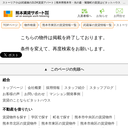
ストーリア小山Ⅰ武蔵塚の2LDK賃貸アパート | 熊本県熊本市・光の森・菊陽町の賃貸はピタットハウス 熊本賃貸サポート
入居者様へ
お知らせ
お問合せ
TOPページ
>
物件検索
>
熊本市東区の賃貸情報一覧
>
武蔵塚の賃貸情報一覧
>
ストーリ
こちらの物件は掲載を終了しております。
条件を変えて、再度検索をお願いします。
このページの先頭へ
総合
トップページ
会社概要
採用情報
スタッフ紹介
スタッフブログ
お客様の声
お問い合わせ
マンション開発事例
賃貸のことならピタットハウス
不動産を借りたい
賃貸物件を探す
学区で探す
町名で探す
熊本市中央区の賃貸物件
熊本市北区の賃貸物件
熊本市東区の賃貸物件
熊本市南区の賃貸物件