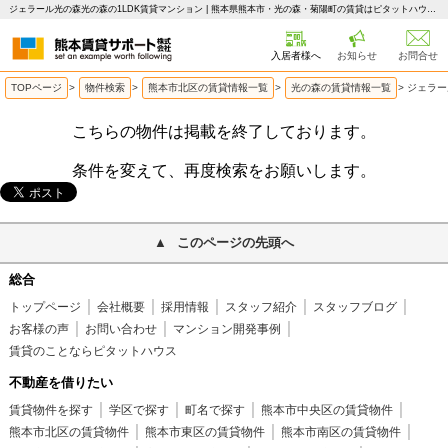
ジェラール光の森光の森の1LDK賃貸マンション | 熊本県熊本市・光の森・菊陽町の賃貸はピタットハウス 熊本賃貸サポート
入居者様へ
お知らせ
お問合せ
TOPページ
>
物件検索
>
熊本市北区の賃貸情報一覧
>
光の森の賃貸情報一覧
>
ジェラー
こちらの物件は掲載を終了しております。
条件を変えて、再度検索をお願いします。
このページの先頭へ
総合
トップページ
会社概要
採用情報
スタッフ紹介
スタッフブログ
お客様の声
お問い合わせ
マンション開発事例
賃貸のことならピタットハウス
不動産を借りたい
賃貸物件を探す
学区で探す
町名で探す
熊本市中央区の賃貸物件
熊本市北区の賃貸物件
熊本市東区の賃貸物件
熊本市南区の賃貸物件