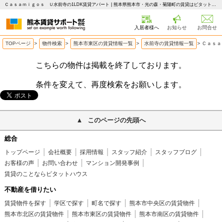
Ｃａｓａｍｉｇｏｓ Ｕ水前寺の1LDK賃貸アパート | 熊本県熊本市・光の森・菊陽町の賃貸はピタットハウス 熊本賃貸サポート
入居者様へ
お知らせ
お問合せ
TOPページ
>
物件検索
>
熊本市東区の賃貸情報一覧
>
水前寺の賃貸情報一覧
>
Ｃａｓａ
こちらの物件は掲載を終了しております。
条件を変えて、再度検索をお願いします。
このページの先頭へ
総合
トップページ
会社概要
採用情報
スタッフ紹介
スタッフブログ
お客様の声
お問い合わせ
マンション開発事例
賃貸のことならピタットハウス
不動産を借りたい
賃貸物件を探す
学区で探す
町名で探す
熊本市中央区の賃貸物件
熊本市北区の賃貸物件
熊本市東区の賃貸物件
熊本市南区の賃貸物件