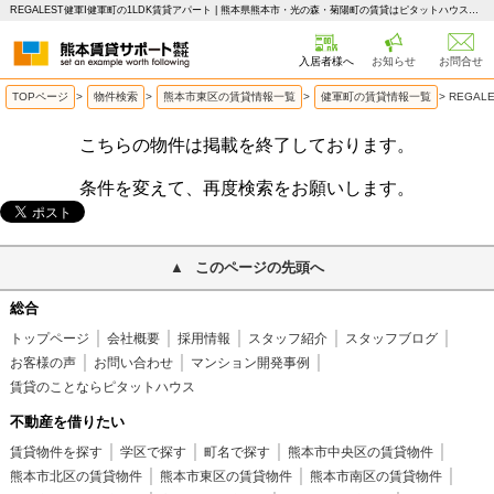
REGALEST健軍Ⅰ健軍町の1LDK賃貸アパート | 熊本県熊本市・光の森・菊陽町の賃貸はピタットハウス 熊本賃貸サポート
入居者様へ
お知らせ
お問合せ
TOPページ
>
物件検索
>
熊本市東区の賃貸情報一覧
>
健軍町の賃貸情報一覧
>
REGAL
こちらの物件は掲載を終了しております。
条件を変えて、再度検索をお願いします。
このページの先頭へ
総合
トップページ
会社概要
採用情報
スタッフ紹介
スタッフブログ
お客様の声
お問い合わせ
マンション開発事例
賃貸のことならピタットハウス
不動産を借りたい
賃貸物件を探す
学区で探す
町名で探す
熊本市中央区の賃貸物件
熊本市北区の賃貸物件
熊本市東区の賃貸物件
熊本市南区の賃貸物件