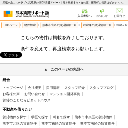
武蔵ヶ丘エステラブル武蔵塚の1LDK賃貸アパート | 熊本県熊本市・光の森・菊陽町の賃貸はピタットハウス 熊本賃貸サポート
入居者様へ
お知らせ
お問合せ
TOPページ
>
物件検索
>
熊本市北区の賃貸情報一覧
>
武蔵塚の賃貸情報一覧
>
武蔵ヶ丘
こちらの物件は掲載を終了しております。
条件を変えて、再度検索をお願いします。
このページの先頭へ
総合
トップページ
会社概要
採用情報
スタッフ紹介
スタッフブログ
お客様の声
お問い合わせ
マンション開発事例
賃貸のことならピタットハウス
不動産を借りたい
賃貸物件を探す
学区で探す
町名で探す
熊本市中央区の賃貸物件
熊本市北区の賃貸物件
熊本市東区の賃貸物件
熊本市南区の賃貸物件