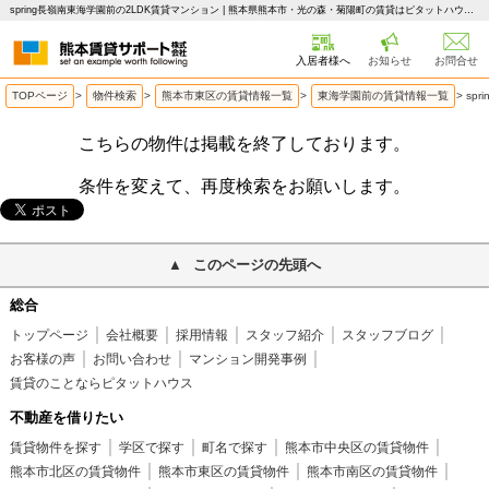
spring長嶺南東海学園前の2LDK賃貸マンション | 熊本県熊本市・光の森・菊陽町の賃貸はピタットハウス 熊本賃貸サポート
入居者様へ
お知らせ
お問合せ
TOPページ
>
物件検索
>
熊本市東区の賃貸情報一覧
>
東海学園前の賃貸情報一覧
>
sp
こちらの物件は掲載を終了しております。
条件を変えて、再度検索をお願いします。
このページの先頭へ
総合
トップページ
会社概要
採用情報
スタッフ紹介
スタッフブログ
お客様の声
お問い合わせ
マンション開発事例
賃貸のことならピタットハウス
不動産を借りたい
賃貸物件を探す
学区で探す
町名で探す
熊本市中央区の賃貸物件
熊本市北区の賃貸物件
熊本市東区の賃貸物件
熊本市南区の賃貸物件