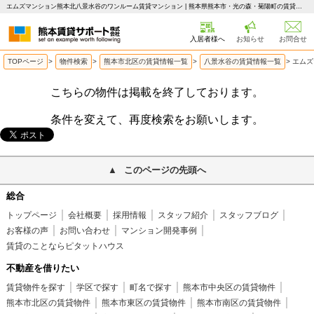
エムズマンション熊本北八景水谷のワンルーム賃貸マンション | 熊本県熊本市・光の森・菊陽町の賃貸はピタットハウス 熊本賃貸サポート
入居者様へ
お知らせ
お問合せ
TOPページ
>
物件検索
>
熊本市北区の賃貸情報一覧
>
八景水谷の賃貸情報一覧
>
エムズ
こちらの物件は掲載を終了しております。
条件を変えて、再度検索をお願いします。
このページの先頭へ
総合
トップページ
会社概要
採用情報
スタッフ紹介
スタッフブログ
お客様の声
お問い合わせ
マンション開発事例
賃貸のことならピタットハウス
不動産を借りたい
賃貸物件を探す
学区で探す
町名で探す
熊本市中央区の賃貸物件
熊本市北区の賃貸物件
熊本市東区の賃貸物件
熊本市南区の賃貸物件