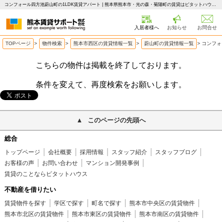
コンフォール四方池蔚山町の1LDK賃貸アパート | 熊本県熊本市・光の森・菊陽町の賃貸はピタットハウス 熊本賃貸サポート
入居者様へ
お知らせ
お問合せ
TOPページ
>
物件検索
>
熊本市西区の賃貸情報一覧
>
蔚山町の賃貸情報一覧
>
コンフォ
こちらの物件は掲載を終了しております。
条件を変えて、再度検索をお願いします。
このページの先頭へ
総合
トップページ
会社概要
採用情報
スタッフ紹介
スタッフブログ
お客様の声
お問い合わせ
マンション開発事例
賃貸のことならピタットハウス
不動産を借りたい
賃貸物件を探す
学区で探す
町名で探す
熊本市中央区の賃貸物件
熊本市北区の賃貸物件
熊本市東区の賃貸物件
熊本市南区の賃貸物件