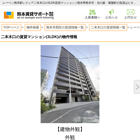
レーベン熊本駅レクシア二本木口の3LDK賃貸マンション | 熊本県熊本市・光の森・菊陽町の賃貸はピタットハウス 熊本賃貸サポート
入居者様へ
お知らせ
お問合せ
TOPページ
>
物件検索
>
熊本市西区の賃貸情報一覧
>
二本木口の賃貸情報一覧
>
レーベ
二本木口の賃貸マンション(3LDK)の物件情報
【建物外観】
外観