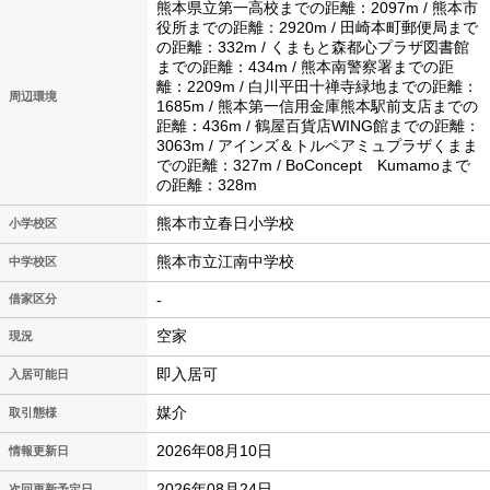
熊本県立第一高校までの距離：2097m / 熊本市
役所までの距離：2920m / 田崎本町郵便局まで
の距離：332m / くまもと森都心プラザ図書館
までの距離：434m / 熊本南警察署までの距
離：2209m / 白川平田十禅寺緑地までの距離：
周辺環境
1685m / 熊本第一信用金庫熊本駅前支店までの
距離：436m / 鶴屋百貨店WING館までの距離：
3063m / アインズ＆トルペアミュプラザくまま
での距離：327m / BoConcept Kumamoまで
の距離：328m
熊本市立春日小学校
小学校区
熊本市立江南中学校
中学校区
-
借家区分
空家
現況
即入居可
入居可能日
媒介
取引態様
2026年08月10日
情報更新日
2026年08月24日
次回更新予定日