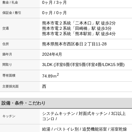
0ヶ月 / 3ヶ月
敷金 / 礼金
0ヶ月 / 0ヶ月
保証金 / 敷引
熊本市電２系統「二本木口」駅 徒歩2分
熊本市電２系統「田崎橋」駅 徒歩3分
交通
熊本市電２系統「熊本駅前」駅 徒歩4分
熊本県熊本市西区春日２丁目11-28
住所
2024年4月
築年月
3LDK (洋室6畳/洋室5畳/洋室4畳/LDK15.9畳)
間取り
2
74.89ｍ
専有面積
西
主要採光面
設備・条件・こだわり
システムキッチン / 対面式キッチン / 3口以上
キッチン
コンロ /
給湯 / バストイレ別 / 追焚機能浴室 / 浴室乾燥