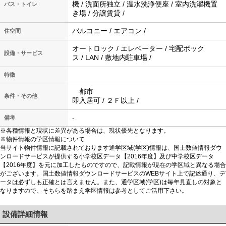
機 / 洗面所独立 / 温水洗浄便座 / 室内洗濯機置
バス・トイレ
き場 / 分譲賃貸 /
バルコニー / エアコン /
住空間
オートロック / エレベーター / 宅配ボック
設備・サービス
ス / LAN / 敷地内駐車場 /
特徴
都市
条件・その他
即入居可 / ２Ｆ以上 /
-
備考
※各種情報と現状に差異がある場合は、現状優先となります。
※物件情報の学区情報について
当サイト物件情報に記載されております通学区域(学区)情報は、国土数値情報ダウ
ンロードサービスが提供する小学校区データ【2016年度】及び中学校区データ
【2016年度】を元に加工したものですので、記載情報が現在の学区域と異なる場合
がございます。国土数値情報ダウンロードサービスのWEBサイト上で記述通り、デ
ータは必ずしも正確とは言えません。また、通学区域(学区)は毎年見直しの対象と
なりますので、そちらを踏まえ学区情報は参考としてご活用下さい。
設備詳細情報