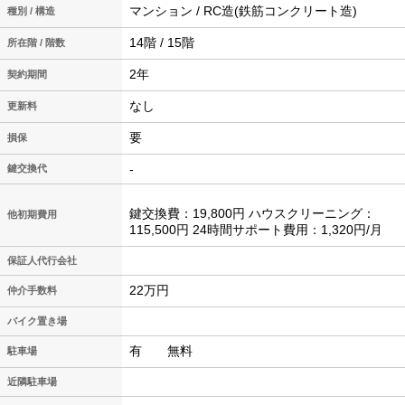
マンション / RC造(鉄筋コンクリート造)
種別 / 構造
14階 / 15階
所在階 / 階数
2年
契約期間
なし
更新料
要
損保
-
鍵交換代
鍵交換費：19,800円 ハウスクリーニング：
他初期費用
115,500円 24時間サポート費用：1,320円/月
保証人代行会社
22万円
仲介手数料
バイク置き場
有 無料
駐車場
近隣駐車場