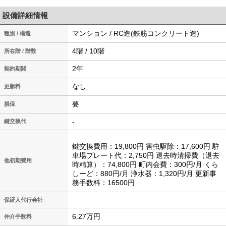
設備詳細情報
マンション / RC造(鉄筋コンクリート造)
種別 / 構造
4階 / 10階
所在階 / 階数
2年
契約期間
なし
更新料
要
損保
-
鍵交換代
鍵交換費用：19,800円 害虫駆除：17,600円 駐
車場プレート代：2,750円 退去時清掃費（退去
他初期費用
時精算）：74,800円 町内会費：300円/月 くら
しーど：880円/月 浄水器：1,320円/月 更新事
務手数料：16500円
保証人代行会社
6.27万円
仲介手数料