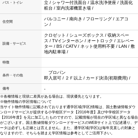
立 / シャワー付洗面台 / 温水洗浄便座 / 洗面化
バス・トイレ
粧台 / 室内洗濯機置き場 /
バルコニー / 南向き / フローリング / エアコ
住空間
ン /
クロゼット / シューズボックス / 収納スペー
ス / TVインターホン / オートロック / エレベー
設備・サービス
ター / BS / CATV / ネット使用料不要 / LAN / 敷
地内駐車場 /
特徴
プロパン
条件・その他
即入居可 / ２Ｆ以上 / カード決済(初期費用) /
-
備考
※各種情報と現状に差異がある場合は、現状優先となります。
※物件情報の学区情報について
当サイト物件情報に記載されております通学区域(学区)情報は、国土数値情報ダウ
ンロードサービスが提供する小学校区データ【2016年度】及び中学校区データ
【2016年度】を元に加工したものですので、記載情報が現在の学区域と異なる場合
がございます。国土数値情報ダウンロードサービスのWEBサイト上で記述通り、デ
ータは必ずしも正確とは言えません。また、通学区域(学区)は毎年見直しの対象と
なりますので、そちらを踏まえ学区情報は参考としてご活用下さい。