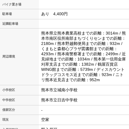
バイク置き場
あり 4,400円
駐車場
近隣駐車場
熊本県立熊本農業高校までの距離：3014m / 熊
本市南区役所南部まちづくりセンまでの距離：
2180m / 熊本野越郵便局までの距離：932m /
くまもと森都心プラザ図書館までの距離：
4293m / 熊本南警察署までの距離：2499m / 近
周辺環境
見緑地までの距離：1034m / 熊本第一信用金庫
刈草支店までの距離：1382m / 鶴屋百貨店
WING館までの距離：5739m / ディスカウント
ドラッグコスモス近までの距離：923m / ニト
リ熊本近見店までの距離：952m
熊本市立城南小学校
小学校区
熊本市立日吉中学校
中学校区
-
借家区分
空家
現況