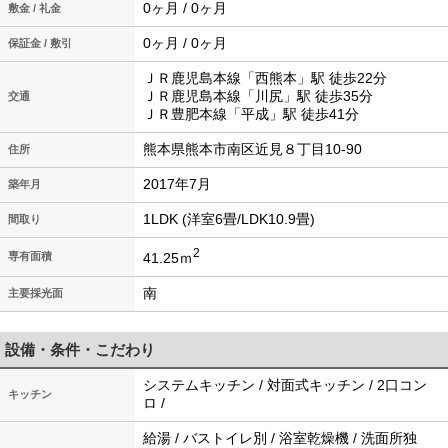
0ヶ月 / 0ヶ月
敷金 / 礼金
0ヶ月 / 0ヶ月
保証金 / 敷引
ＪＲ鹿児島本線「西熊本」駅 徒歩22分
ＪＲ鹿児島本線「川尻」駅 徒歩35分
交通
ＪＲ豊肥本線「平成」駅 徒歩41分
熊本県熊本市南区近見８丁目10-90
住所
2017年7月
築年月
1LDK (洋室6畳/LDK10.9畳)
間取り
2
41.25ｍ
専有面積
南
主要採光面
設備・条件・こだわり
システムキッチン / 対面式キッチン / 2口コン
キッチン
ロ /
給湯 / バストイレ別 / 浴室乾燥機 / 洗面所独