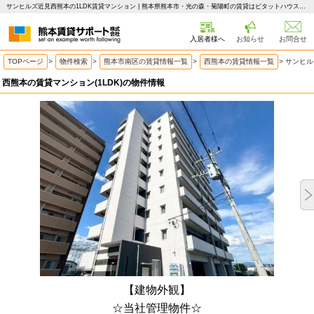
サンヒルズ近見西熊本の1LDK賃貸マンション | 熊本県熊本市・光の森・菊陽町の賃貸はピタットハウス 熊本賃貸サポート
入居者様へ
お知らせ
お問合せ
TOPページ
>
物件検索
>
熊本市南区の賃貸情報一覧
>
西熊本の賃貸情報一覧
>
サンヒル
西熊本の賃貸マンション(1LDK)の物件情報
【建物外観】
☆当社管理物件☆