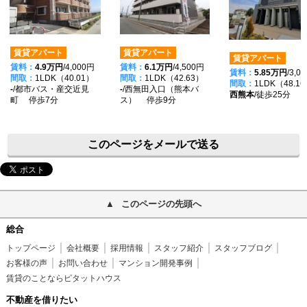
賃貸アパート
賃貸アパート
賃貸アパート
賃料：
4.9万円
/4,000円
賃料：
6.1万円
/4,500円
賃料：
5.85万円
/3,0
間取：
1LDK（40.01）
間取：
1LDK（42.63）
間取：
1LDK（48.1
-
/都市バス・産交近見
-
/西無田入口（熊本バ
西熊本
/徒歩25分
町 停歩7分
ス） 停歩9分
このページをメールで送る
このページの先頭へ
総合
トップページ
会社概要
採用情報
スタッフ紹介
スタッフブログ
お客様の声
お問い合わせ
マンション開発事例
賃貸のことならピタットハウス
不動産を借りたい