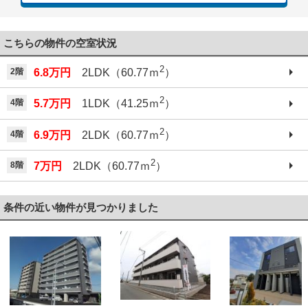
こちらの物件の空室状況
2
2階
6.8万円
2LDK（60.77ｍ
）
2
4階
5.7万円
1LDK（41.25ｍ
）
2
4階
6.9万円
2LDK（60.77ｍ
）
2
8階
7万円
2LDK（60.77ｍ
）
条件の近い物件が見つかりました