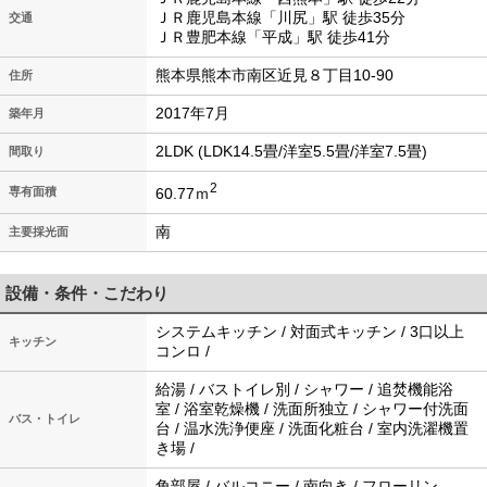
ＪＲ鹿児島本線「川尻」駅 徒歩35分
交通
ＪＲ豊肥本線「平成」駅 徒歩41分
熊本県熊本市南区近見８丁目10-90
住所
2017年7月
築年月
2LDK (LDK14.5畳/洋室5.5畳/洋室7.5畳)
間取り
2
60.77ｍ
専有面積
南
主要採光面
設備・条件・こだわり
システムキッチン / 対面式キッチン / 3口以上
キッチン
コンロ /
給湯 / バストイレ別 / シャワー / 追焚機能浴
室 / 浴室乾燥機 / 洗面所独立 / シャワー付洗面
バス・トイレ
台 / 温水洗浄便座 / 洗面化粧台 / 室内洗濯機置
き場 /
角部屋 / バルコニー / 南向き / フローリン