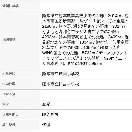
近隣駐車場
熊本県立熊本農業高校までの距離：3014m / 熊
本市南区役所南部まちづくりセンまでの距離：
2180m / 熊本野越郵便局までの距離：932m /
くまもと森都心プラザ図書館までの距離：
4293m / 熊本南警察署までの距離：2499m / 近
周辺環境
見緑地までの距離：1034m / 熊本第一信用金庫
刈草支店までの距離：1382m / 鶴屋百貨店
WING館までの距離：5739m / ディスカウント
ドラッグコスモス近までの距離：923m / ニト
リ熊本近見店までの距離：952m
熊本市立城南小学校
小学校区
熊本市立日吉中学校
中学校区
-
借家区分
空家
現況
即入居可
入居可能日
代理
取引態様