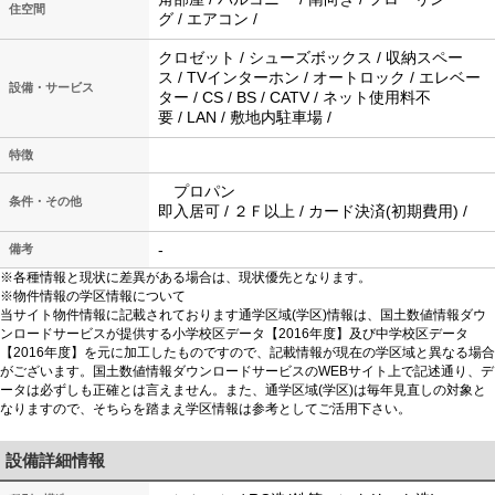
住空間
グ / エアコン /
クロゼット / シューズボックス / 収納スペー
ス / TVインターホン / オートロック / エレベー
設備・サービス
ター / CS / BS / CATV / ネット使用料不
要 / LAN / 敷地内駐車場 /
特徴
プロパン
条件・その他
即入居可 / ２Ｆ以上 / カード決済(初期費用) /
-
備考
※各種情報と現状に差異がある場合は、現状優先となります。
※物件情報の学区情報について
当サイト物件情報に記載されております通学区域(学区)情報は、国土数値情報ダウ
ンロードサービスが提供する小学校区データ【2016年度】及び中学校区データ
【2016年度】を元に加工したものですので、記載情報が現在の学区域と異なる場合
がございます。国土数値情報ダウンロードサービスのWEBサイト上で記述通り、デ
ータは必ずしも正確とは言えません。また、通学区域(学区)は毎年見直しの対象と
なりますので、そちらを踏まえ学区情報は参考としてご活用下さい。
設備詳細情報