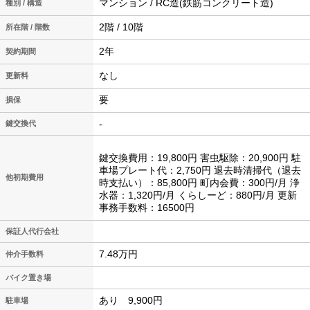
マンション / RC造(鉄筋コンクリート造)
種別 / 構造
2階 / 10階
所在階 / 階数
2年
契約期間
なし
更新料
要
損保
-
鍵交換代
鍵交換費用：19,800円 害虫駆除：20,900円 駐
車場プレート代：2,750円 退去時清掃代（退去
他初期費用
時支払い）：85,800円 町内会費：300円/月 浄
水器：1,320円/月 くらしーど：880円/月 更新
事務手数料：16500円
保証人代行会社
7.48万円
仲介手数料
バイク置き場
あり 9,900円
駐車場