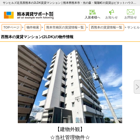
サンヒルズ近見西熊本の2LDK賃貸マンション | 熊本県熊本市・光の森・菊陽町の賃貸はピタットハウス 熊本賃貸サポート
入居者様へ
お知らせ
お問合せ
TOPページ
>
物件検索
>
熊本市南区の賃貸情報一覧
>
西熊本の賃貸情報一覧
>
サンヒル
西熊本の賃貸マンション(2LDK)の物件情報
【建物外観】
☆当社管理物件☆