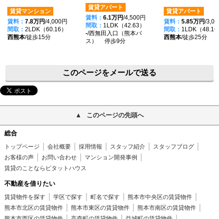
賃貸アパート
賃貸マンション
賃貸アパート
賃料：
6.1万円
/4,500円
賃料：
7.8万円
/4,000円
賃料：
5.85万円
/3,0
間取：
1LDK（42.63）
間取：
2LDK（60.16）
間取：
1LDK（48.1
-
/西無田入口（熊本バ
西熊本
/徒歩15分
西熊本
/徒歩25分
ス） 停歩9分
このページをメールで送る
このページの先頭へ
総合
トップページ
会社概要
採用情報
スタッフ紹介
スタッフブログ
お客様の声
お問い合わせ
マンション開発事例
賃貸のことならピタットハウス
不動産を借りたい
賃貸物件を探す
学区で探す
町名で探す
熊本市中央区の賃貸物件
熊本市北区の賃貸物件
熊本市東区の賃貸物件
熊本市南区の賃貸物件
熊本市西区の賃貸物件
高森町の賃貸物件
益城町の賃貸物件