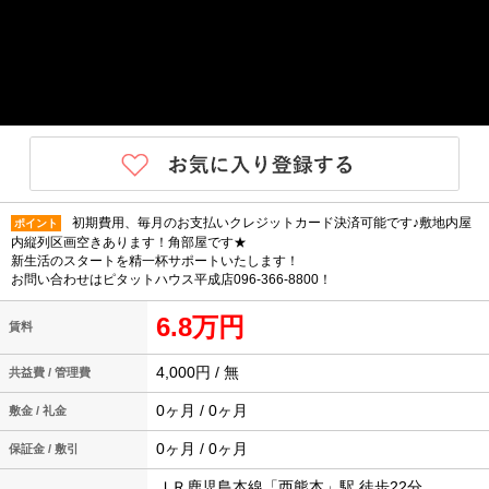
初期費用、毎月のお支払いクレジットカード決済可能です♪敷地内屋
ポイント
内縦列区画空きあります！角部屋です★
新生活のスタートを精一杯サポートいたします！
お問い合わせはピタットハウス平成店096-366-8800！
6.8万円
賃料
4,000円 / 無
共益費 / 管理費
0ヶ月 / 0ヶ月
敷金 / 礼金
0ヶ月 / 0ヶ月
保証金 / 敷引
ＪＲ鹿児島本線「西熊本」駅 徒歩22分