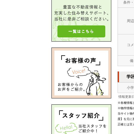
条件・
周辺
コメ
備
学
小学
情報更新日：
※各種情報
※物件情報
当サイト物
度】を元に
正確とは言