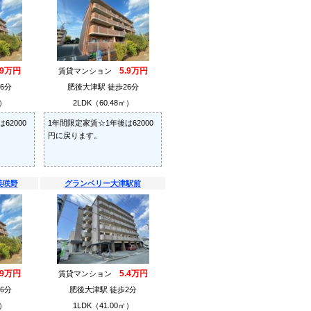
.9万円
5.9万円
賃貸マンション
6分
肥後大津駅 徒歩26分
㎡）
2LDK（60.48㎡）
62000
1年間限定家賃☆1年後は62000
円に戻ります。
美咲野
グランベリー大津駅前
.9万円
5.4万円
賃貸マンション
6分
肥後大津駅 徒歩2分
㎡）
1LDK（41.00㎡）