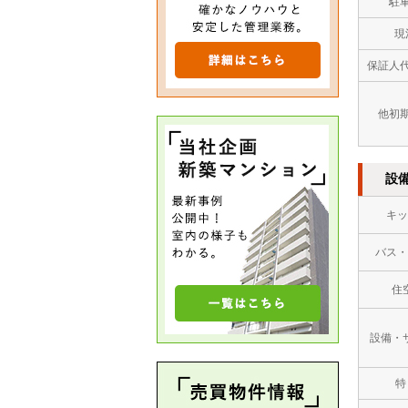
駐
現
保証人
他初
設
キッ
バス・
住
設備・
特