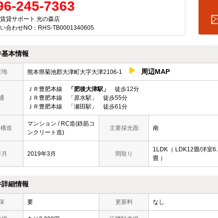
96-245-7363
賃貸サポート 光の森店
い合わせNO：RHS-TB0001340605
件基本情報
周辺MAP
在地
熊本県菊池郡大津町大字大津2106-1
ＪＲ豊肥本線
「肥後大津駅」
徒歩12分
通
ＪＲ豊肥本線 「原水駅」 徒歩55分
ＪＲ豊肥本線 「瀬田駅」 徒歩61分
マンション / RC造(鉄筋コ
/ 構造
主要採光面
南
ンクリート造)
1LDK（ LDK12畳/洋室6.
年月
2019年3月
間取り
畳 ）
件詳細情報
保
要
更新料
なし