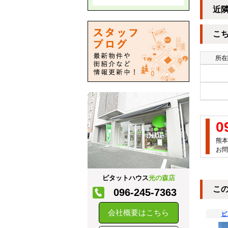
近
こ
所在
0
熊本
お問
ピタットハウス
光の森店
こ
096-245-7363
会社概要はこちら
ピ