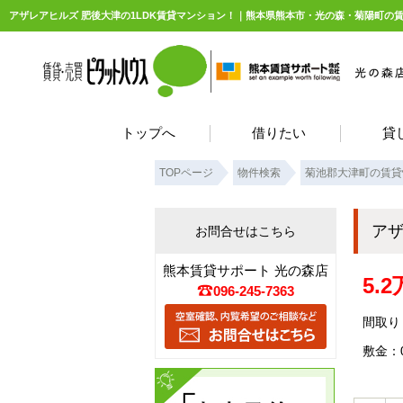
アザレアヒルズ 肥後大津の1LDK賃貸マンション！｜熊本県熊本市・光の森・菊陽町の
トップへ
借りたい
貸
TOPページ
物件検索
菊池郡大津町の賃貸
ア
お問合せはこちら
熊本賃貸サポート 光の森店
5.
096-245-7363
間取り：
敷金：