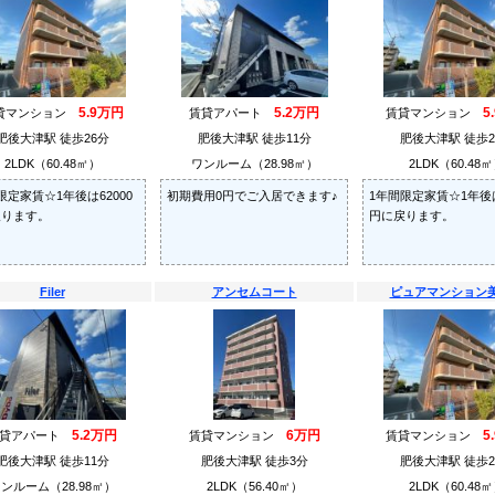
5.9万円
5.2万円
5
貸マンション
賃貸アパート
賃貸マンション
肥後大津駅 徒歩26分
肥後大津駅 徒歩11分
肥後大津駅 徒歩2
2LDK（60.48㎡）
ワンルーム（28.98㎡）
2LDK（60.48
限定家賃☆1年後は62000
初期費用0円でご入居できます♪
1年間限定家賃☆1年後は
戻ります。
円に戻ります。
Filer
アンセムコート
ピュアマンション
5.2万円
6万円
5
賃貸アパート
賃貸マンション
賃貸マンション
肥後大津駅 徒歩11分
肥後大津駅 徒歩3分
肥後大津駅 徒歩2
ンルーム（28.98㎡）
2LDK（56.40㎡）
2LDK（60.48