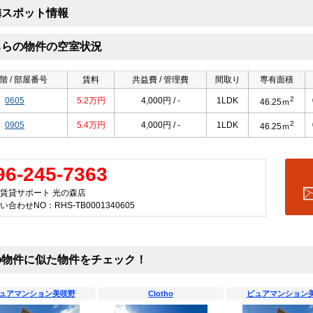
隣スポット情報
ちらの物件の空室状況
階 / 部屋番号
賃料
共益費 / 管理費
間取り
専有面積
2
0605
5.2万円
4,000円 / -
1LDK
46.25ｍ
2
0905
5.4万円
4,000円 / -
1LDK
46.25ｍ
96-245-7363
賃貸サポート 光の森店
い合わせNO：RHS-TB0001340605
の物件に似た物件をチェック！
ュアマンション美咲野
Clotho
ピュアマンション