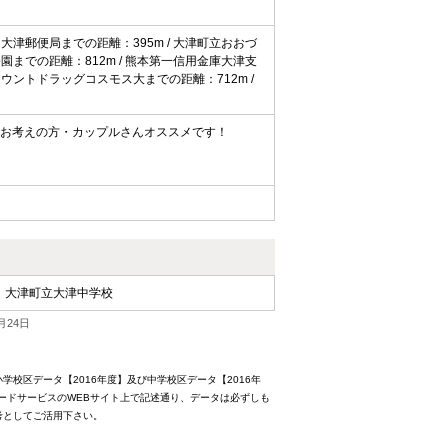
 大津郵便局までの距離：395m / 大津町立おおづ
公園までの距離：812m / 熊本第一信用金庫大津支
スカウントドラッグコスモス大までの距離：712m /
しをお考えの方・カップルさんオススメです！
大津町立大津中学校
月24日
校区データ【2016年度】及び中学校区データ【2016年
ードサービスのWEBサイト上で記述通り、データは必ずしも
考としてご活用下さい。