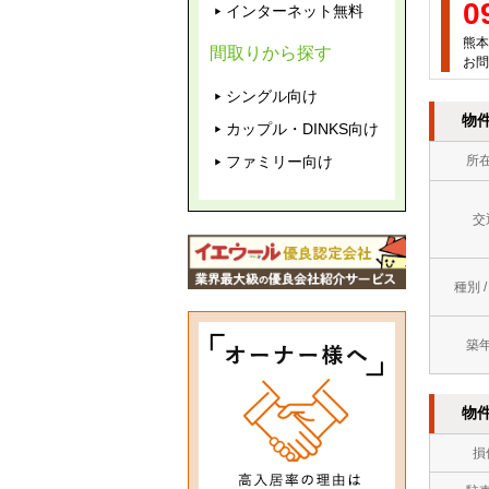
0
インターネット無料
熊本
間取りから探す
お問
シングル向け
物
カップル・DINKS向け
ファミリー向け
所
交
種別 
築
物
損