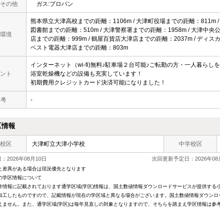
その他
ガス:プロパン
熊本県立大津高校までの距離：1106m / 大津町役場までの距離：811m /
図書館までの距離：510m / 大津警察署までの距離：1958m / 大津中央
環境
店までの距離：999m / 鶴屋百貨店大津店までの距離：2037m / ディ
ベスト電器大津店までの距離：803m
インターネット（wi-fi)無料♪駐車場２台可能♪ご転勤の方・一人暮ら
ント
浴室乾燥機などの設備も充実しています！
初期費用クレジットカード決済可能になりました！
 考
-
区情報
校区
大津町立大津小学校
中学校区
2026年08月10日
次回更新予定日：2026年08
と差異がある場合は現況優先となります
の学区情報について
件情報に記載されております通学区域(学区)情報は、国土数値情報ダウンロードサービスが提供する小学
加工したものですので、記載情報が現在の学区域と異なる場合がございます。国土数値情報ダウンロ
えません。また、通学区域(学区)は毎年見直しの対象となりますので、そちらを踏まえ学区情報は参