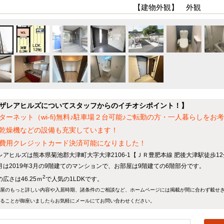
【建物外観】 外観
ザレアヒルズについてスタッフからのイチオシポイント！】
ターネット（wi-fi)無料♪駐車場２台可能♪ご転勤の方・一人暮らしを
乾燥機などの設備も充実しています！
費用クレジットカード決済可能になりました！
レアヒルズは熊本県菊池郡大津町大字大津2106-1【ＪＲ豊肥本線 肥後大津駅徒歩1
月は2019年3月の9階建てのマンションで、お部屋は9階建ての6階部分です。
2
広さは46.25ｍ
で人気の1LDKです。
屋のもっと詳しい内容や入居時期、諸条件のご相談など、ホームページには掲載が間に合わず載せ
ることが御座いましたらお気軽にメールにて
お問い合わせ
ください。