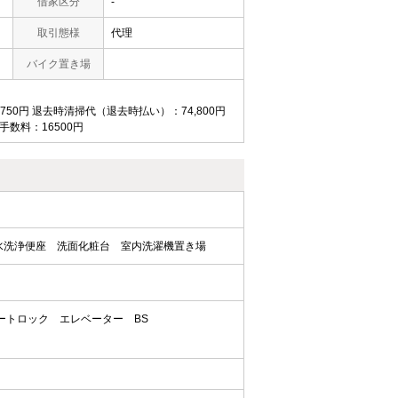
借家区分
-
取引態様
代理
バイク置き場
,750円 退去時清掃代（退去時払い）：74,800円
務手数料：16500円
水洗浄便座
洗面化粧台
室内洗濯機置き場
ートロック
エレベーター
BS