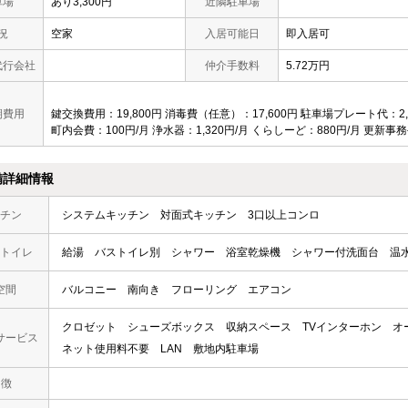
車場
あり3,300円
近隣駐車場
況
空家
入居可能日
即入居可
代行会社
仲介手数料
5.72万円
期費用
鍵交換費用：19,800円 消毒費（任意）：17,600円 駐車場プレート代：2
町内会費：100円/月 浄水器：1,320円/月 くらしーど：880円/月 更新事
備詳細情報
チン
システムキッチン
対面式キッチン
3口以上コンロ
トイレ
給湯
バストイレ別
シャワー
浴室乾燥機
シャワー付洗面台
温
空間
バルコニー
南向き
フローリング
エアコン
クロゼット
シューズボックス
収納スペース
TVインターホン
オ
サービス
ネット使用料不要
LAN
敷地内駐車場
 徴