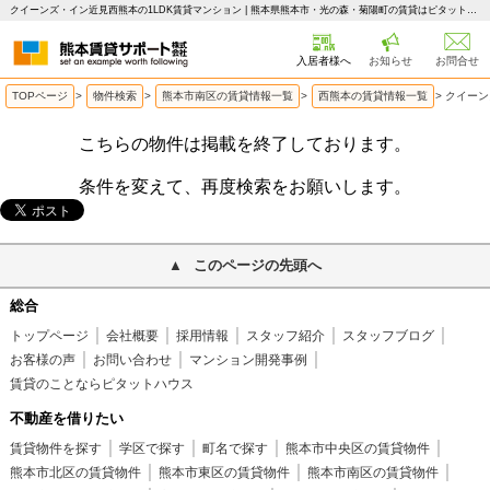
クイーンズ・イン近見西熊本の1LDK賃貸マンション | 熊本県熊本市・光の森・菊陽町の賃貸はピタットハウス 熊本賃貸サポート
入居者様へ
お知らせ
お問合せ
TOPページ
>
物件検索
>
熊本市南区の賃貸情報一覧
>
西熊本の賃貸情報一覧
>
クイーン
こちらの物件は掲載を終了しております。
条件を変えて、再度検索をお願いします。
このページの先頭へ
総合
トップページ
会社概要
採用情報
スタッフ紹介
スタッフブログ
お客様の声
お問い合わせ
マンション開発事例
賃貸のことならピタットハウス
不動産を借りたい
賃貸物件を探す
学区で探す
町名で探す
熊本市中央区の賃貸物件
熊本市北区の賃貸物件
熊本市東区の賃貸物件
熊本市南区の賃貸物件