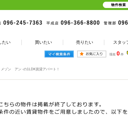
物件検索
したい
買いたい
売りたい
スタッ
0
現在
件
メゾン アン -の1LDK賃貸アパート！