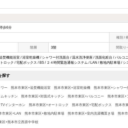
停歩6分
種別 / 
階層
3階
間取り
 追焚機能浴室 / 浴室乾燥機 / シャワー付洗面台 / 温水洗浄便座 / 洗面化粧台 / バルコ
ートロック / 宅配ボックス / BS / ２４時間緊急通報システム / LAN / 敷地内駐車場 /
を探す
ャワー
熊本市東区+追焚機能浴室
熊本市東区+浴室乾燥機
熊本市東区+シャワー
テムキッチン
熊本市東区+対面式キッチン
熊本市東区+バルコニー
熊本市東区+
+TVインターホン
熊本市東区+オートロック
熊本市東区+宅配ボックス
熊本市東
本市東区+LAN
熊本市東区+敷地内駐車場
熊本市東区+室内洗濯機置き場
熊本市
東区+熊本市立西原中学校