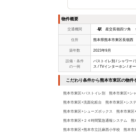
物件概要
交通機関
-駅
産交長嶺四ツ角 
住所
熊本県熊本市東区長嶺西
築年数
2023年9月
設備・条件
バストイレ別 / シャワー /
の一例
ス / TVインターホン / オ
こだわり条件から熊本市東区の物件
熊本市東区+バストイレ別
熊本市東区+シ
熊本市東区+洗面化粧台
熊本市東区+シス
熊本市東区+シューズボックス
熊本市東区
熊本市東区+２４時間緊急通報システム
熊
熊本市東区+熊本市立託麻西小学校
熊本市