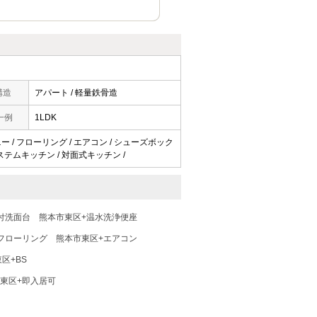
構造
アパート / 軽量鉄骨造
一例
1LDK
ニー / フローリング / エアコン / シューズボック
 システムキッチン / 対面式キッチン /
付洗面台
熊本市東区+温水洗浄便座
フローリング
熊本市東区+エアコン
区+BS
東区+即入居可