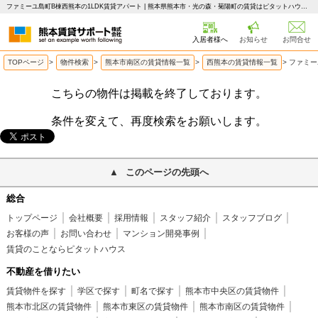
ファミーユ島町B棟西熊本の1LDK賃貸アパート | 熊本県熊本市・光の森・菊陽町の賃貸はピタットハウス 熊本賃貸サポート
入居者様へ
お知らせ
お問合せ
TOPページ
>
物件検索
>
熊本市南区の賃貸情報一覧
>
西熊本の賃貸情報一覧
>
ファミー
こちらの物件は掲載を終了しております。
条件を変えて、再度検索をお願いします。
このページの先頭へ
総合
トップページ
会社概要
採用情報
スタッフ紹介
スタッフブログ
お客様の声
お問い合わせ
マンション開発事例
賃貸のことならピタットハウス
不動産を借りたい
賃貸物件を探す
学区で探す
町名で探す
熊本市中央区の賃貸物件
熊本市北区の賃貸物件
熊本市東区の賃貸物件
熊本市南区の賃貸物件