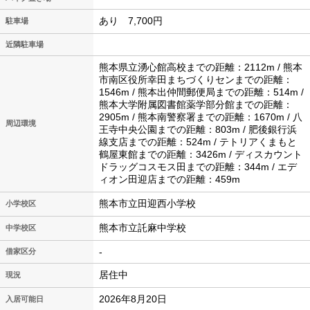
あり 7,700円
駐車場
近隣駐車場
熊本県立湧心館高校までの距離：2112m / 熊本
市南区役所幸田まちづくりセンまでの距離：
1546m / 熊本出仲間郵便局までの距離：514m /
熊本大学附属図書館薬学部分館までの距離：
2905m / 熊本南警察署までの距離：1670m / 八
周辺環境
王寺中央公園までの距離：803m / 肥後銀行浜
線支店までの距離：524m / テトリアくまもと
鶴屋東館までの距離：3426m / ディスカウント
ドラッグコスモス田までの距離：344m / エデ
ィオン田迎店までの距離：459m
熊本市立田迎西小学校
小学校区
熊本市立託麻中学校
中学校区
-
借家区分
居住中
現況
2026年8月20日
入居可能日