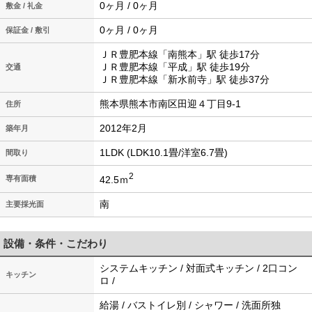
0ヶ月 / 0ヶ月
敷金 / 礼金
0ヶ月 / 0ヶ月
保証金 / 敷引
ＪＲ豊肥本線「南熊本」駅 徒歩17分
ＪＲ豊肥本線「平成」駅 徒歩19分
交通
ＪＲ豊肥本線「新水前寺」駅 徒歩37分
熊本県熊本市南区田迎４丁目9-1
住所
2012年2月
築年月
1LDK (LDK10.1畳/洋室6.7畳)
間取り
2
42.5ｍ
専有面積
南
主要採光面
設備・条件・こだわり
システムキッチン / 対面式キッチン / 2口コン
キッチン
ロ /
給湯 / バストイレ別 / シャワー / 洗面所独