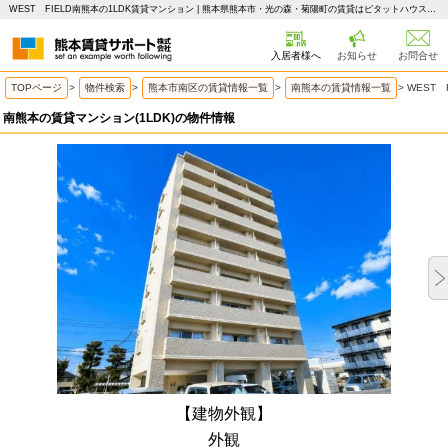
WEST FIELD南熊本の1LDK賃貸マンション | 熊本県熊本市・光の森・菊陽町の賃貸はピタットハウス 熊本賃貸サポート
入居者様へ
お知らせ
お問合せ
TOPページ
>
物件検索
>
熊本市南区の賃貸情報一覧
>
南熊本の賃貸情報一覧
>
WEST 
南熊本の賃貸マンション(1LDK)の物件情報
【建物外観】
外観