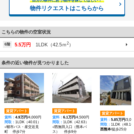
自分の条件にあう物件を探してほしい！
物件リクエストはこちらから
こちらの物件の空室状況
2
6階
5.5万円
1LDK（42.5ｍ
）
条件の近い物件が見つかりました
賃貸アパート
賃貸アパート
賃貸アパート
賃料：
4.9万円
/4,000円
賃料：
6.1万円
/4,500円
賃料：
5.85万円
/3,0
間取：
1LDK（40.01）
間取：
1LDK（42.63）
間取：
1LDK（48.1
-
/都市バス・産交近見
-
/西無田入口（熊本バ
西熊本
/徒歩25分
町 停歩7分
ス） 停歩9分