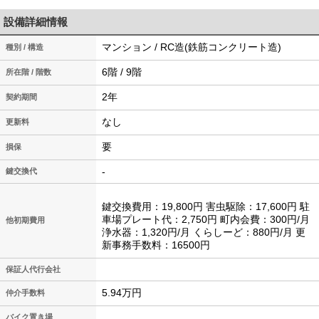
設備詳細情報
マンション / RC造(鉄筋コンクリート造)
種別 / 構造
6階 / 9階
所在階 / 階数
2年
契約期間
なし
更新料
要
損保
-
鍵交換代
鍵交換費用：19,800円 害虫駆除：17,600円 駐
車場プレート代：2,750円 町内会費：300円/月
他初期費用
浄水器：1,320円/月 くらしーど：880円/月 更
新事務手数料：16500円
保証人代行会社
5.94万円
仲介手数料
バイク置き場