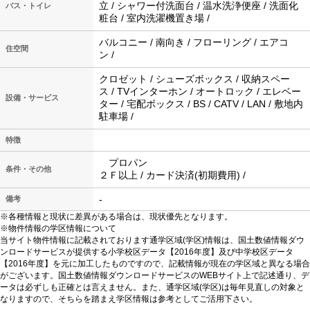
立 / シャワー付洗面台 / 温水洗浄便座 / 洗面化
バス・トイレ
粧台 / 室内洗濯機置き場 /
バルコニー / 南向き / フローリング / エアコ
住空間
ン /
クロゼット / シューズボックス / 収納スペー
ス / TVインターホン / オートロック / エレベー
設備・サービス
ター / 宅配ボックス / BS / CATV / LAN / 敷地内
駐車場 /
特徴
プロパン
条件・その他
２Ｆ以上 / カード決済(初期費用) /
-
備考
※各種情報と現状に差異がある場合は、現状優先となります。
※物件情報の学区情報について
当サイト物件情報に記載されております通学区域(学区)情報は、国土数値情報ダウ
ンロードサービスが提供する小学校区データ【2016年度】及び中学校区データ
【2016年度】を元に加工したものですので、記載情報が現在の学区域と異なる場合
がございます。国土数値情報ダウンロードサービスのWEBサイト上で記述通り、デ
ータは必ずしも正確とは言えません。また、通学区域(学区)は毎年見直しの対象と
なりますので、そちらを踏まえ学区情報は参考としてご活用下さい。