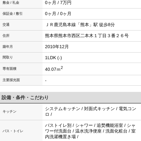
0ヶ月 / 7万円
敷金 / 礼金
0ヶ月 / 0ヶ月
保証金 / 敷引
ＪＲ鹿児島本線「熊本」駅 徒歩8分
交通
熊本県熊本市西区二本木１丁目３番２６号
住所
2010年12月
築年月
1LDK (-)
間取り
2
40.07ｍ
専有面積
-
主要採光面
設備・条件・こだわり
システムキッチン / 対面式キッチン / 電気コン
キッチン
ロ /
バストイレ別 / シャワー / 追焚機能浴室 / シャ
ワー付洗面台 / 温水洗浄便座 / 洗面化粧台 / 室
バス・トイレ
内洗濯機置き場 /