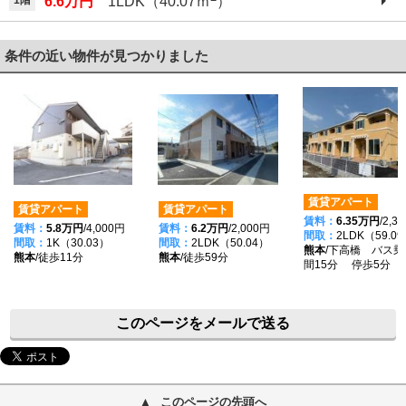
1階
6.6万円
1LDK（40.07ｍ
）
条件の近い物件が見つかりました
賃貸アパート
賃貸アパート
賃貸アパート
賃料：
6.35万円
/2,3
賃料：
5.8万円
/4,000円
賃料：
6.2万円
/2,000円
間取：
2LDK（59.0
間取：
1K（30.03）
間取：
2LDK（50.04）
熊本
/下高橋 バス乗
熊本
/徒歩11分
熊本
/徒歩59分
間15分 停歩5分
このページをメールで送る
このページの先頭へ