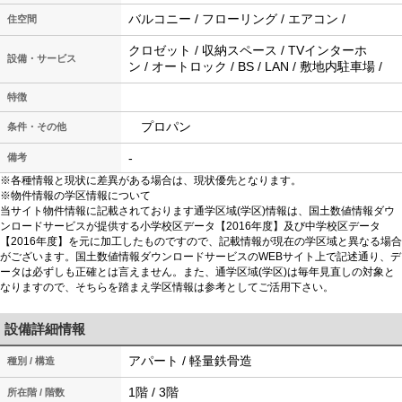
バルコニー / フローリング / エアコン /
住空間
クロゼット / 収納スペース / TVインターホ
設備・サービス
ン / オートロック / BS / LAN / 敷地内駐車場 /
特徴
プロパン
条件・その他
-
備考
※各種情報と現状に差異がある場合は、現状優先となります。
※物件情報の学区情報について
当サイト物件情報に記載されております通学区域(学区)情報は、国土数値情報ダウ
ンロードサービスが提供する小学校区データ【2016年度】及び中学校区データ
【2016年度】を元に加工したものですので、記載情報が現在の学区域と異なる場合
がございます。国土数値情報ダウンロードサービスのWEBサイト上で記述通り、デ
ータは必ずしも正確とは言えません。また、通学区域(学区)は毎年見直しの対象と
なりますので、そちらを踏まえ学区情報は参考としてご活用下さい。
設備詳細情報
アパート / 軽量鉄骨造
種別 / 構造
1階 / 3階
所在階 / 階数