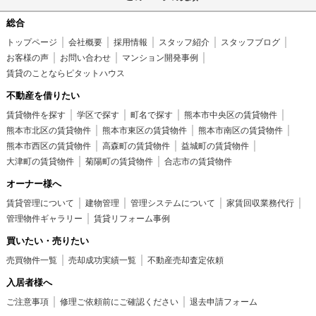
総合
トップページ
会社概要
採用情報
スタッフ紹介
スタッフブログ
お客様の声
お問い合わせ
マンション開発事例
賃貸のことならピタットハウス
不動産を借りたい
賃貸物件を探す
学区で探す
町名で探す
熊本市中央区の賃貸物件
熊本市北区の賃貸物件
熊本市東区の賃貸物件
熊本市南区の賃貸物件
熊本市西区の賃貸物件
高森町の賃貸物件
益城町の賃貸物件
大津町の賃貸物件
菊陽町の賃貸物件
合志市の賃貸物件
オーナー様へ
賃貸管理について
建物管理
管理システムについて
家賃回収業務代行
管理物件ギャラリー
賃貸リフォーム事例
買いたい・売りたい
売買物件一覧
売却成功実績一覧
不動産売却査定依頼
入居者様へ
ご注意事項
修理ご依頼前にご確認ください
退去申請フォーム