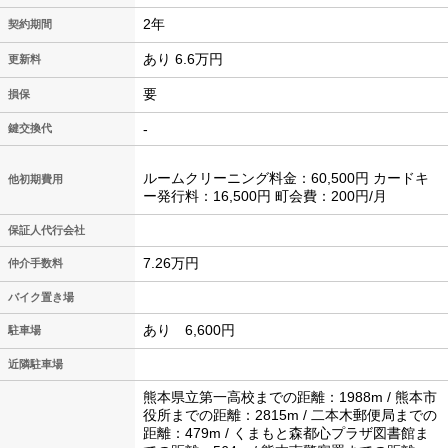
2年
契約期間
あり 6.6万円
更新料
要
損保
-
鍵交換代
ルームクリーニング料金：60,500円 カードキ
他初期費用
ー発行料：16,500円 町会費：200円/月
保証人代行会社
7.26万円
仲介手数料
バイク置き場
あり 6,600円
駐車場
近隣駐車場
熊本県立第一高校までの距離：1988m / 熊本市
役所までの距離：2815m / 二本木郵便局までの
距離：479m / くまもと森都心プラザ図書館ま