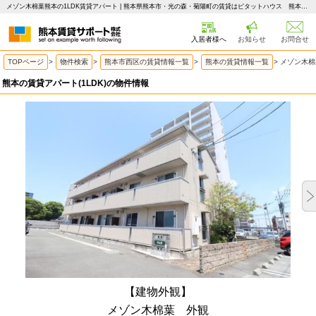
メゾン木棉葉熊本の1LDK賃貸アパート | 熊本県熊本市・光の森・菊陽町の賃貸はピタットハウス 熊本賃貸サポート
入居者様へ
お知らせ
お問合せ
TOPページ
>
物件検索
>
熊本市西区の賃貸情報一覧
>
熊本の賃貸情報一覧
>
メゾン木棉
熊本の賃貸アパート(1LDK)の物件情報
【建物外観】
メゾン木棉葉 外観