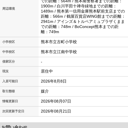
での距離：564m / 熊本南警察署までの距離：
1900m / 白川平田十禅寺緑地までの距離：
周辺環境
1489m / 熊本第一信用金庫熊本駅前支店までの
距離：566m / 鶴屋百貨店WING館までの距離：
2941m / アインズ＆トルペアミュプラザくまま
での距離：748m / BoConcept熊本までの距
離：749m
熊本市立古町小学校
小学校区
熊本市立江南中学校
中学校区
-
借家区分
居住中
現況
2026年8月8日
入居可能日
媒介
取引態様
2026年08月07日
情報更新日
2026年08月21日
次回更新予定日
お問い合わせ