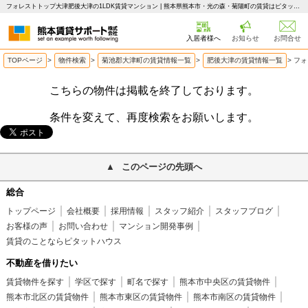
フォレストトップ大津肥後大津の1LDK賃貸マンション | 熊本県熊本市・光の森・菊陽町の賃貸はピタットハウス 熊本賃貸サポート
入居者様へ
お知らせ
お問合せ
TOPページ
>
物件検索
>
菊池郡大津町の賃貸情報一覧
>
肥後大津の賃貸情報一覧
>
フォ
こちらの物件は掲載を終了しております。
条件を変えて、再度検索をお願いします。
このページの先頭へ
総合
トップページ
会社概要
採用情報
スタッフ紹介
スタッフブログ
お客様の声
お問い合わせ
マンション開発事例
賃貸のことならピタットハウス
不動産を借りたい
賃貸物件を探す
学区で探す
町名で探す
熊本市中央区の賃貸物件
熊本市北区の賃貸物件
熊本市東区の賃貸物件
熊本市南区の賃貸物件