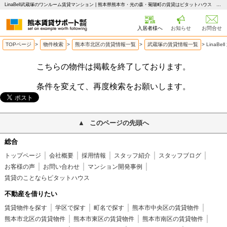
LinaBell武蔵塚のワンルーム賃貸マンション | 熊本県熊本市・光の森・菊陽町の賃貸はピタットハウス 熊本賃貸サポート
入居者様へ
お知らせ
お問合せ
TOPページ
>
物件検索
>
熊本市北区の賃貸情報一覧
>
武蔵塚の賃貸情報一覧
>
LinaB
こちらの物件は掲載を終了しております。
条件を変えて、再度検索をお願いします。
このページの先頭へ
総合
トップページ
会社概要
採用情報
スタッフ紹介
スタッフブログ
お客様の声
お問い合わせ
マンション開発事例
賃貸のことならピタットハウス
不動産を借りたい
賃貸物件を探す
学区で探す
町名で探す
熊本市中央区の賃貸物件
熊本市北区の賃貸物件
熊本市東区の賃貸物件
熊本市南区の賃貸物件