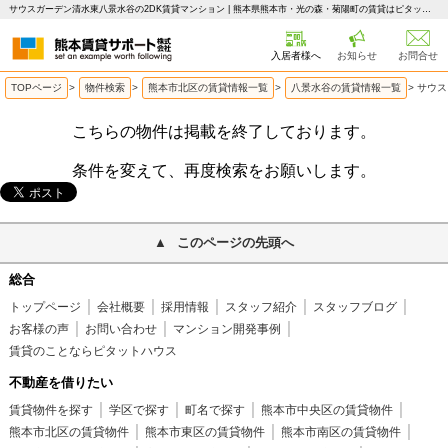
サウスガーデン清水東八景水谷の2DK賃貸マンション | 熊本県熊本市・光の森・菊陽町の賃貸はピタットハウス 熊本賃貸サポート
入居者様へ
お知らせ
お問合せ
TOPページ
>
物件検索
>
熊本市北区の賃貸情報一覧
>
八景水谷の賃貸情報一覧
>
サウス
こちらの物件は掲載を終了しております。
条件を変えて、再度検索をお願いします。
このページの先頭へ
総合
トップページ
会社概要
採用情報
スタッフ紹介
スタッフブログ
お客様の声
お問い合わせ
マンション開発事例
賃貸のことならピタットハウス
不動産を借りたい
賃貸物件を探す
学区で探す
町名で探す
熊本市中央区の賃貸物件
熊本市北区の賃貸物件
熊本市東区の賃貸物件
熊本市南区の賃貸物件