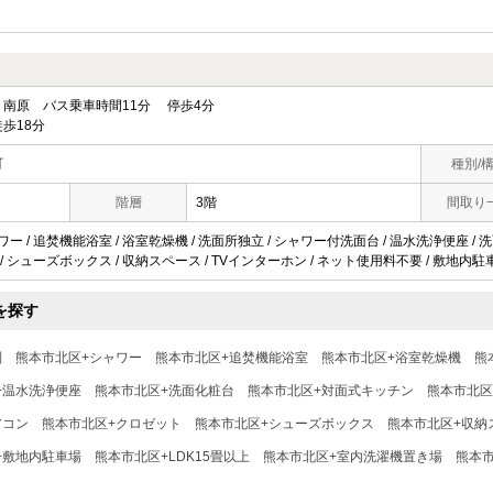
南原 バス乗車時間11分 停歩4分
歩18分
町
種別/
階層
3階
間取り
ワー / 追焚機能浴室 / 浴室乾燥機 / 洗面所独立 / シャワー付洗面台 / 温水洗浄便座 / 
ト / シューズボックス / 収納スペース / TVインターホン / ネット使用料不要 / 敷地内駐
を探す
別
熊本市北区+シャワー
熊本市北区+追焚機能浴室
熊本市北区+浴室乾燥機
熊
+温水洗浄便座
熊本市北区+洗面化粧台
熊本市北区+対面式キッチン
熊本市北区
アコン
熊本市北区+クロゼット
熊本市北区+シューズボックス
熊本市北区+収納
+敷地内駐車場
熊本市北区+LDK15畳以上
熊本市北区+室内洗濯機置き場
熊本