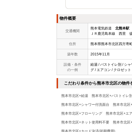
物件概要
熊本電気鉄道
北熊本駅
交通機関
ＪＲ鹿児島本線 西里 徒
住所
熊本県熊本市北区四方寄
築年数
2015年11月
設備・条件
給湯 / バストイレ別 / シャ
の一例
グ / エアコン / クロゼッ
こだわり条件から熊本市北区の物件
熊本市北区+給湯
熊本市北区+バストイレ
熊本市北区+シャワー付洗面台
熊本市北区
熊本市北区+フローリング
熊本市北区+エ
熊本市北区+ネット使用料不要
熊本市北区
熊本市北区+カード決済(初期費用)