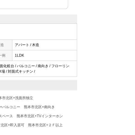
構造
アパート / 木造
一例
1LDK
洗面化粧台 / バルコニー / 南向き / フローリン
車場 / 対面式キッチン /
本市北区+洗面所独立
+バルコニー
熊本市北区+南向き
スペース
熊本市北区+TVインターホン
市北区+即入居可
熊本市北区+２Ｆ以上