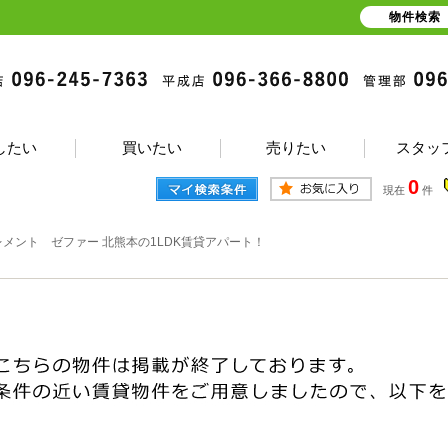
物件検索
したい
買いたい
売りたい
スタッ
0
現在
件
レメント ゼファー 北熊本の1LDK賃貸アパート！