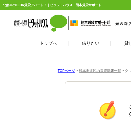
北熊本の1LDK賃貸アパート！｜ピタットハウス 熊本賃貸サポート
トップへ
借りたい
貸
TOPページ
>
熊本市北区の賃貸情報一覧
>
ク