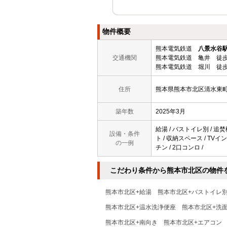
物件概要
熊本電気鉄道
八景水谷
交通機関
熊本電気鉄道 亀井 徒歩
熊本電気鉄道 堀川 徒歩
住所
熊本県熊本市北区清水東
築年数
2025年3月
給湯 / バストイレ別 / 追焚
設備・条件
ト / 収納スペース / TV
の一例
チン / 2口コンロ /
こだわり条件から熊本市北区の物件
熊本市北区+給湯
熊本市北区+バストイレ
熊本市北区+温水洗浄便座
熊本市北区+洗
熊本市北区+南向き
熊本市北区+エアコン