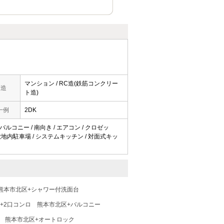
マンション / RC造(鉄筋コンクリー
構造
ト造)
一例
2DK
バルコニー / 南向き / エアコン / クロゼッ
/ 敷地内駐車場 / システムキッチン / 対面式キッ
熊本市北区+シャワー付洗面台
+2口コンロ
熊本市北区+バルコニー
熊本市北区+オートロック