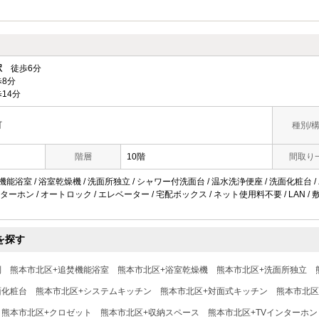
駅
徒歩6分
8分
14分
町
種別/
階層
10階
間取り
機能浴室 / 浴室乾燥機 / 洗面所独立 / シャワー付洗面台 / 温水洗浄便座 / 洗面化粧台 / 
インターホン / オートロック / エレベーター / 宅配ボックス / ネット使用料不要 / LAN 
を探す
別
熊本市北区+追焚機能浴室
熊本市北区+浴室乾燥機
熊本市北区+洗面所独立
面化粧台
熊本市北区+システムキッチン
熊本市北区+対面式キッチン
熊本市北区
熊本市北区+クロゼット
熊本市北区+収納スペース
熊本市北区+TVインターホン