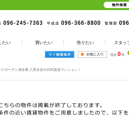
物件検索
したい
買いたい
売りたい
スタッ
0
現在
件
ウスガーデン清水東 八景水谷の2DK賃貸マンション！