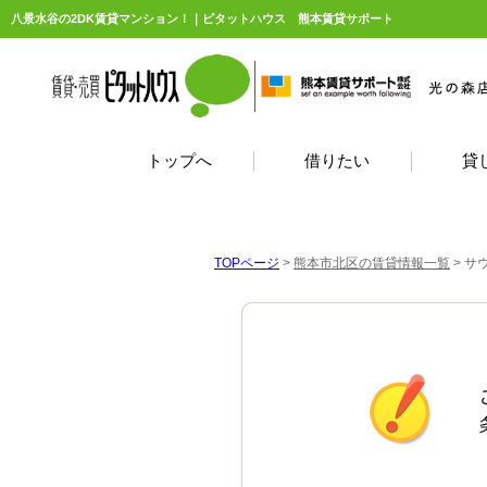
八景水谷の2DK賃貸マンション！｜ピタットハウス 熊本賃貸サポート
トップへ
借りたい
貸
TOPページ
>
熊本市北区の賃貸情報一覧
>
サ