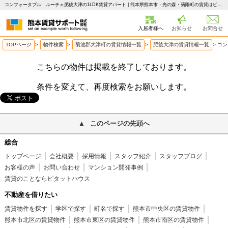
コンフォータブル ルーチェ肥後大津の1LDK賃貸アパート | 熊本県熊本市・光の森・菊陽町の賃貸はピタットハウス 熊本賃貸サポート
入居者様へ
お知らせ
お問合せ
TOPページ
>
物件検索
>
菊池郡大津町の賃貸情報一覧
>
肥後大津の賃貸情報一覧
>
コン
こちらの物件は掲載を終了しております。
条件を変えて、再度検索をお願いします。
このページの先頭へ
総合
トップページ
会社概要
採用情報
スタッフ紹介
スタッフブログ
お客様の声
お問い合わせ
マンション開発事例
賃貸のことならピタットハウス
不動産を借りたい
賃貸物件を探す
学区で探す
町名で探す
熊本市中央区の賃貸物件
熊本市北区の賃貸物件
熊本市東区の賃貸物件
熊本市南区の賃貸物件