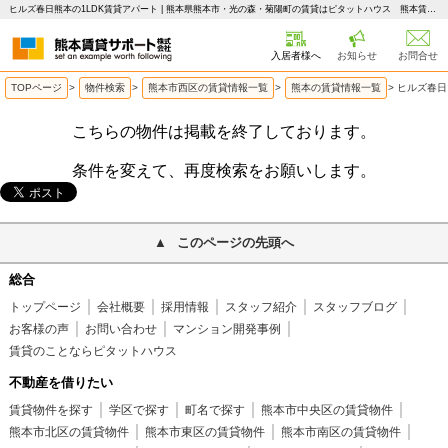
ヒルズ春日熊本の1LDK賃貸アパート | 熊本県熊本市・光の森・菊陽町の賃貸はピタットハウス 熊本賃貸サポート
入居者様へ
お知らせ
お問合せ
TOPページ
>
物件検索
>
熊本市西区の賃貸情報一覧
>
熊本の賃貸情報一覧
>
ヒルズ春日
こちらの物件は掲載を終了しております。
条件を変えて、再度検索をお願いします。
このページの先頭へ
総合
トップページ
会社概要
採用情報
スタッフ紹介
スタッフブログ
お客様の声
お問い合わせ
マンション開発事例
賃貸のことならピタットハウス
不動産を借りたい
賃貸物件を探す
学区で探す
町名で探す
熊本市中央区の賃貸物件
熊本市北区の賃貸物件
熊本市東区の賃貸物件
熊本市南区の賃貸物件