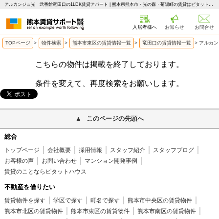
アルカンジュ光 弐番館竜田口の1LDK賃貸アパート | 熊本県熊本市・光の森・菊陽町の賃貸はピタットハウス 熊本賃貸サポート
入居者様へ
お知らせ
お問合せ
TOPページ
>
物件検索
>
熊本市東区の賃貸情報一覧
>
竜田口の賃貸情報一覧
>
アルカン
こちらの物件は掲載を終了しております。
条件を変えて、再度検索をお願いします。
このページの先頭へ
総合
トップページ
会社概要
採用情報
スタッフ紹介
スタッフブログ
お客様の声
お問い合わせ
マンション開発事例
賃貸のことならピタットハウス
不動産を借りたい
賃貸物件を探す
学区で探す
町名で探す
熊本市中央区の賃貸物件
熊本市北区の賃貸物件
熊本市東区の賃貸物件
熊本市南区の賃貸物件