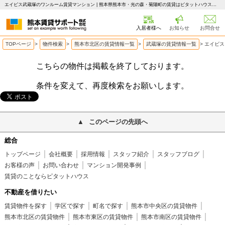
エイビス武蔵塚のワンルーム賃貸マンション | 熊本県熊本市・光の森・菊陽町の賃貸はピタットハウス 熊本賃貸サポート
入居者様へ
お知らせ
お問合せ
TOPページ
>
物件検索
>
熊本市北区の賃貸情報一覧
>
武蔵塚の賃貸情報一覧
>
エイビス
こちらの物件は掲載を終了しております。
条件を変えて、再度検索をお願いします。
このページの先頭へ
総合
トップページ
会社概要
採用情報
スタッフ紹介
スタッフブログ
お客様の声
お問い合わせ
マンション開発事例
賃貸のことならピタットハウス
不動産を借りたい
賃貸物件を探す
学区で探す
町名で探す
熊本市中央区の賃貸物件
熊本市北区の賃貸物件
熊本市東区の賃貸物件
熊本市南区の賃貸物件