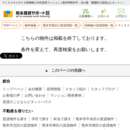
ＰＬＥＡＳＵＲＥＳ田崎橋の1DK賃貸マンション | 熊本県熊本市・光の森・菊陽町の賃貸はピタットハウス 熊本賃貸サポート
入居者様へ
お知らせ
お問合せ
TOPページ
>
物件検索
>
熊本市西区の賃貸情報一覧
>
田崎橋の賃貸情報一覧
>
ＰＬＥＡ
こちらの物件は掲載を終了しております。
条件を変えて、再度検索をお願いします。
このページの先頭へ
総合
トップページ
会社概要
採用情報
スタッフ紹介
スタッフブログ
お客様の声
お問い合わせ
マンション開発事例
賃貸のことならピタットハウス
不動産を借りたい
賃貸物件を探す
学区で探す
町名で探す
熊本市中央区の賃貸物件
熊本市北区の賃貸物件
熊本市東区の賃貸物件
熊本市南区の賃貸物件