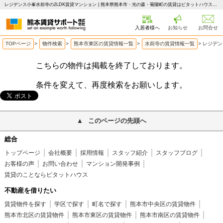
レジデンス小峯水前寺の2LDK賃貸マンション | 熊本県熊本市・光の森・菊陽町の賃貸はピタットハウス 熊本賃貸サポート
入居者様へ
お知らせ
お問合せ
TOPページ
>
物件検索
>
熊本市東区の賃貸情報一覧
>
水前寺の賃貸情報一覧
>
レジデン
こちらの物件は掲載を終了しております。
条件を変えて、再度検索をお願いします。
このページの先頭へ
総合
トップページ
会社概要
採用情報
スタッフ紹介
スタッフブログ
お客様の声
お問い合わせ
マンション開発事例
賃貸のことならピタットハウス
不動産を借りたい
賃貸物件を探す
学区で探す
町名で探す
熊本市中央区の賃貸物件
熊本市北区の賃貸物件
熊本市東区の賃貸物件
熊本市南区の賃貸物件