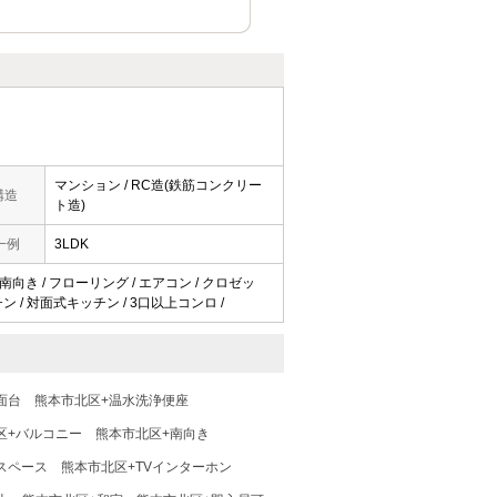
マンション / RC造(鉄筋コンクリー
構造
ト造)
一例
3LDK
 南向き / フローリング / エアコン / クロゼッ
キッチン / 対面式キッチン / 3口以上コンロ /
面台
熊本市北区+温水洗浄便座
区+バルコニー
熊本市北区+南向き
スペース
熊本市北区+TVインターホン