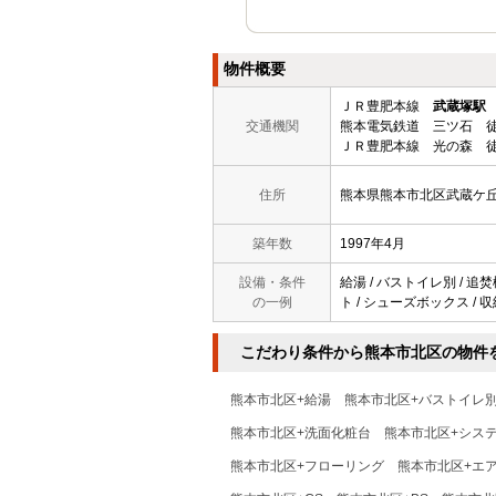
物件概要
ＪＲ豊肥本線
武蔵塚駅
交通機関
熊本電気鉄道 三ツ石 徒
ＪＲ豊肥本線 光の森 徒
住所
熊本県熊本市北区武蔵ケ
築年数
1997年4月
設備・条件
給湯 / バストイレ別 / 追焚
の一例
ト / シューズボックス / 収納
こだわり条件から熊本市北区の物件
熊本市北区+給湯
熊本市北区+バストイレ
熊本市北区+洗面化粧台
熊本市北区+シス
熊本市北区+フローリング
熊本市北区+エ