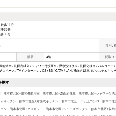
徒歩11分
歩36分
歩33分
丘
種別 / 
階層
3階
間取り
機能浴室 / 洗面所独立 / シャワー付洗面台 / 温水洗浄便座 / 洗面化粧台 / バルコニー /
スペース / TVインターホン / CS / BS / CATV / LAN / 敷地内駐車場 / システム
を探す
別
熊本市北区+追焚機能浴室
熊本市北区+洗面所独立
熊本市北区+シャワー付洗
テムキッチン
熊本市北区+対面式キッチン
熊本市北区+3口以上コンロ
熊本市北
アコン
熊本市北区+クロゼット
熊本市北区+シューズボックス
熊本市北区+収納