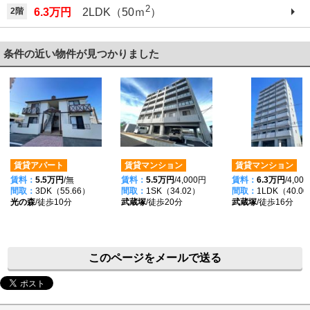
2
2階
6.3万円
2LDK（50ｍ
）
条件の近い物件が見つかりました
賃貸アパート
賃貸マンション
賃貸マンション
賃料：
5.5万円
/無
賃料：
5.5万円
/4,000円
賃料：
6.3万円
/4,00
間取：
3DK（55.66）
間取：
1SK（34.02）
間取：
1LDK（40.0
光の森
/徒歩10分
武蔵塚
/徒歩20分
武蔵塚
/徒歩16分
このページをメールで送る