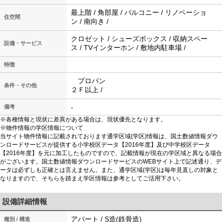
最上階 / 角部屋 / バルコニー / リノベーショ
住空間
ン / 南向き /
クロゼット / シューズボックス / 収納スペー
設備・サービス
ス / TVインターホン / 敷地内駐車場 /
特徴
プロパン
条件・その他
２Ｆ以上 /
-
備考
※各種情報と現状に差異がある場合は、現状優先となります。
※物件情報の学区情報について
当サイト物件情報に記載されております通学区域(学区)情報は、国土数値情報ダウ
ンロードサービスが提供する小学校区データ【2016年度】及び中学校区データ
【2016年度】を元に加工したものですので、記載情報が現在の学区域と異なる場合
がございます。国土数値情報ダウンロードサービスのWEBサイト上で記述通り、デ
ータは必ずしも正確とは言えません。また、通学区域(学区)は毎年見直しの対象と
なりますので、そちらを踏まえ学区情報は参考としてご活用下さい。
設備詳細情報
アパート / S造(鉄骨造)
種別 / 構造