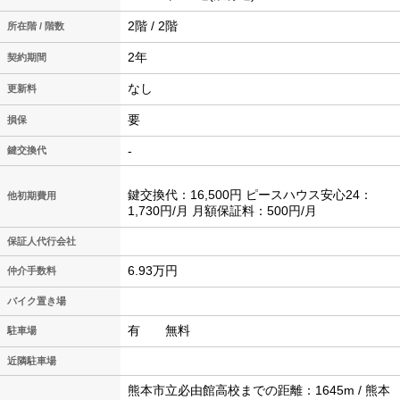
2階 / 2階
所在階 / 階数
2年
契約期間
なし
更新料
要
損保
-
鍵交換代
鍵交換代：16,500円 ピースハウス安心24：
他初期費用
1,730円/月 月額保証料：500円/月
保証人代行会社
6.93万円
仲介手数料
バイク置き場
有 無料
駐車場
近隣駐車場
熊本市立必由館高校までの距離：1645m / 熊本