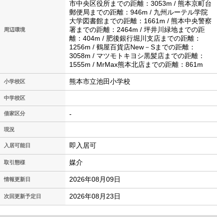
市中央区役所までの距離：3053m / 熊本京町台
郵便局までの距離：946m / 九州ルーテル学院
大学図書館までの距離：1661m / 熊本中央警察
署までの距離：2464m / 坪井川緑地までの距
周辺環境
離：404m / 肥後銀行堀川支店までの距離：
1256m / 鶴屋百貨店New－Sまでの距離：
3058m / マツモトキヨシ黒髪店までの距離：
1555m / MrMax熊本北店までの距離：861m
熊本市立池田小学校
小学校区
中学校区
-
借家区分
現況
即入居可
入居可能日
媒介
取引態様
2026年08月09日
情報更新日
2026年08月23日
次回更新予定日