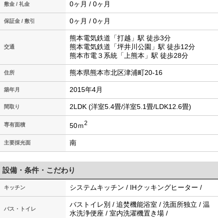
0ヶ月 / 0ヶ月
敷金 / 礼金
0ヶ月 / 0ヶ月
保証金 / 敷引
熊本電気鉄道「打越」駅 徒歩3分
熊本電気鉄道「坪井川公園」駅 徒歩12分
交通
熊本市電３系統「上熊本」駅 徒歩28分
熊本県熊本市北区津浦町20-16
住所
2015年4月
築年月
2LDK (洋室5.4畳/洋室5.1畳/LDK12.6畳)
間取り
2
50ｍ
専有面積
南
主要採光面
設備・条件・こだわり
システムキッチン / IHクッキングヒーター /
キッチン
バストイレ別 / 追焚機能浴室 / 洗面所独立 / 温
バス・トイレ
水洗浄便座 / 室内洗濯機置き場 /