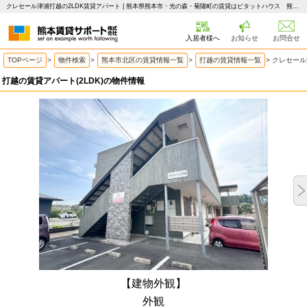
クレセール津浦打越の2LDK賃貸アパート | 熊本県熊本市・光の森・菊陽町の賃貸はピタットハウス 熊本賃貸サポート
入居者様へ
お知らせ
お問合せ
TOPページ
>
物件検索
>
熊本市北区の賃貸情報一覧
>
打越の賃貸情報一覧
>
クレセール
打越の賃貸アパート(2LDK)の物件情報
【建物外観】
外観