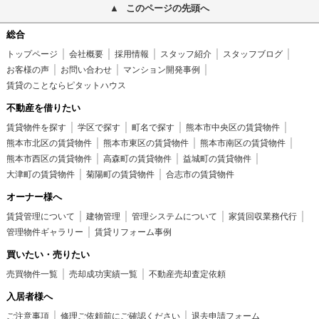
このページの先頭へ
総合
トップページ
会社概要
採用情報
スタッフ紹介
スタッフブログ
お客様の声
お問い合わせ
マンション開発事例
賃貸のことならピタットハウス
不動産を借りたい
賃貸物件を探す
学区で探す
町名で探す
熊本市中央区の賃貸物件
熊本市北区の賃貸物件
熊本市東区の賃貸物件
熊本市南区の賃貸物件
熊本市西区の賃貸物件
高森町の賃貸物件
益城町の賃貸物件
大津町の賃貸物件
菊陽町の賃貸物件
合志市の賃貸物件
オーナー様へ
賃貸管理について
建物管理
管理システムについて
家賃回収業務代行
管理物件ギャラリー
賃貸リフォーム事例
買いたい・売りたい
売買物件一覧
売却成功実績一覧
不動産売却査定依頼
入居者様へ
ご注意事項
修理ご依頼前にご確認ください
退去申請フォーム