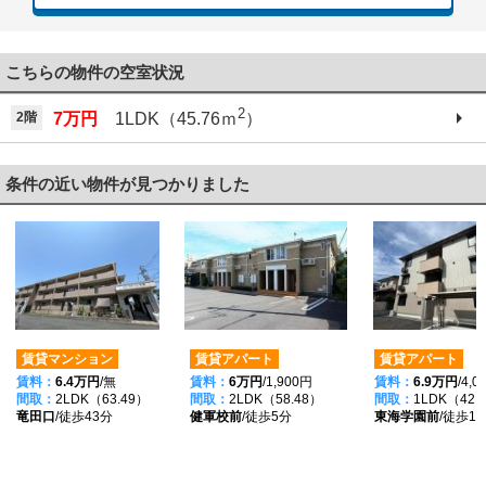
こちらの物件の空室状況
2
2階
7万円
1LDK（45.76ｍ
）
条件の近い物件が見つかりました
賃貸マンション
賃貸アパート
賃貸アパート
賃料：
6.4万円
/無
賃料：
6万円
/1,900円
賃料：
6.9万円
/4,
間取：
2LDK（63.49）
間取：
2LDK（58.48）
間取：
1LDK（42.
竜田口
/徒歩43分
健軍校前
/徒歩5分
東海学園前
/徒歩1