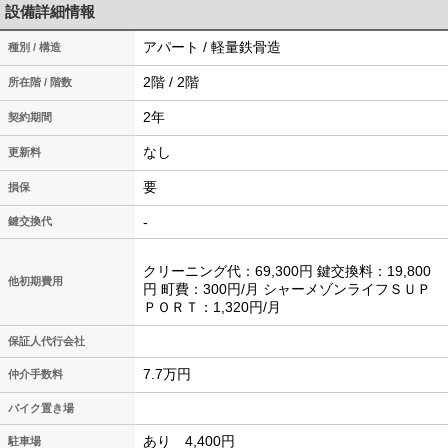
設備詳細情報
アパート / 軽量鉄骨造
種別 / 構造
2階 / 2階
所在階 / 階数
2年
契約期間
なし
更新料
要
損保
-
鍵交換代
クリーニング代：69,300円 鍵交換料：19,800
他初期費用
円 町費：300円/月 シャーメゾンライフＳＵＰ
ＰＯＲＴ：1,320円/月
保証人代行会社
7.7万円
仲介手数料
バイク置き場
あり 4,400円
駐車場