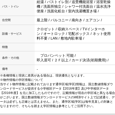
給湯 / バストイレ別 / 追焚機能浴室 / 浴室乾燥
機 / 洗面所独立 / シャワー付洗面台 / 温水洗浄
バス・トイレ
便座 / 洗面化粧台 / 室内洗濯機置き場 /
最上階 / バルコニー / 南向き / エアコン /
住空間
クロゼット / 収納スペース / TVインターホ
ン / オートロック / 宅配ボックス / ネット使用
設備・サービス
料不要 / LAN / 敷地内駐車場 /
特徴
プロパンペット:可能 /
条件・その他
即入居可 / ２Ｆ以上 / カード決済(初期費用) /
-
備考
※各種情報と現状に差異がある場合は、現状優先となります。
※物件情報の学区情報について
当サイト物件情報に記載されております通学区域(学区)情報は、国土数値情報ダウ
ンロードサービスが提供する小学校区データ【2016年度】及び中学校区データ
【2016年度】を元に加工したものですので、記載情報が現在の学区域と異なる場合
がございます。国土数値情報ダウンロードサービスのWEBサイト上で記述通り、デ
ータは必ずしも正確とは言えません。また、通学区域(学区)は毎年見直しの対象と
なりますので、そちらを踏まえ学区情報は参考としてご活用下さい。