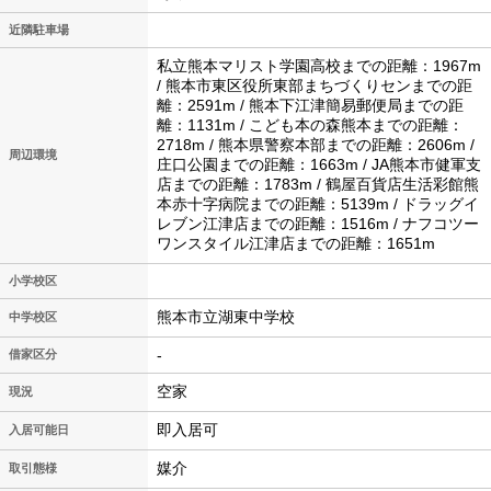
近隣駐車場
私立熊本マリスト学園高校までの距離：1967m
/ 熊本市東区役所東部まちづくりセンまでの距
離：2591m / 熊本下江津簡易郵便局までの距
離：1131m / こども本の森熊本までの距離：
2718m / 熊本県警察本部までの距離：2606m /
周辺環境
庄口公園までの距離：1663m / JA熊本市健軍支
店までの距離：1783m / 鶴屋百貨店生活彩館熊
本赤十字病院までの距離：5139m / ドラッグイ
レブン江津店までの距離：1516m / ナフコツー
ワンスタイル江津店までの距離：1651m
小学校区
熊本市立湖東中学校
中学校区
-
借家区分
空家
現況
即入居可
入居可能日
媒介
取引態様