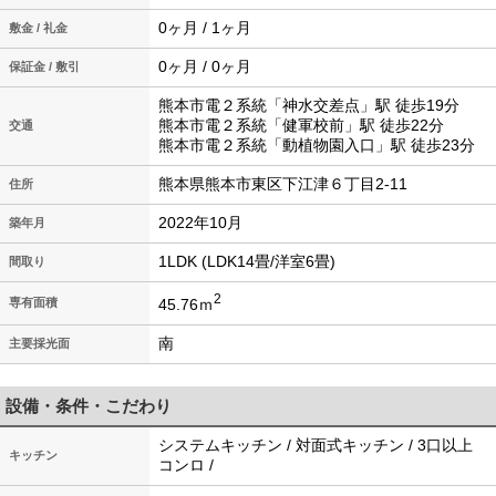
0ヶ月 / 1ヶ月
敷金 / 礼金
0ヶ月 / 0ヶ月
保証金 / 敷引
熊本市電２系統「神水交差点」駅 徒歩19分
熊本市電２系統「健軍校前」駅 徒歩22分
交通
熊本市電２系統「動植物園入口」駅 徒歩23分
熊本県熊本市東区下江津６丁目2-11
住所
2022年10月
築年月
1LDK (LDK14畳/洋室6畳)
間取り
2
45.76ｍ
専有面積
南
主要採光面
設備・条件・こだわり
システムキッチン / 対面式キッチン / 3口以上
キッチン
コンロ /