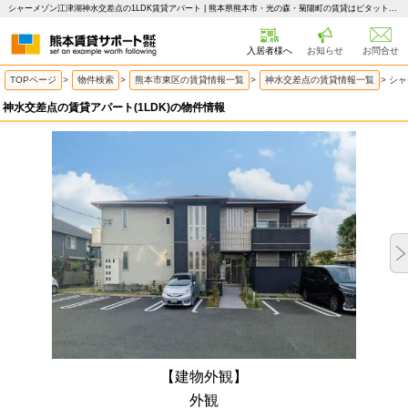
シャーメゾン江津湖神水交差点の1LDK賃貸アパート | 熊本県熊本市・光の森・菊陽町の賃貸はピタットハウス 熊本賃貸サポート
入居者様へ
お知らせ
お問合せ
TOPページ
>
物件検索
>
熊本市東区の賃貸情報一覧
>
神水交差点の賃貸情報一覧
>
シャ
神水交差点の賃貸アパート(1LDK)の物件情報
【建物外観】
外観