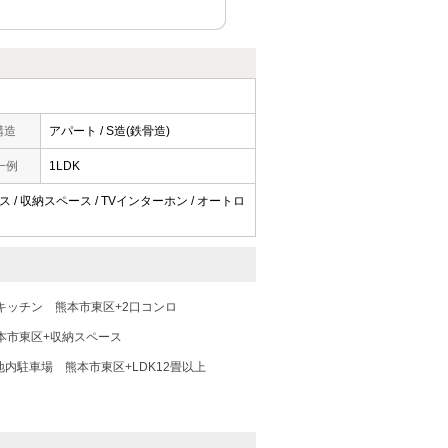
構造
アパート / S造(鉄骨造)
一例
1LDK
ス / 収納スペース / TVインターホン / オートロ
キッチン
熊本市東区+2口コンロ
本市東区+収納スペース
地内駐車場
熊本市東区+LDK12畳以上