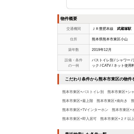
物件概要
交通機関
ＪＲ豊肥本線
武蔵塚駅
住所
熊本県熊本市東区小山
築年数
2019年12月
設備・条件
バストイレ別 / シャワー / 
の一例
ック / CATV / ネット使
こだわり条件から熊本市東区の物件
熊本市東区+バストイレ別
熊本市東区+シ
熊本市東区+最上階
熊本市東区+南向き
熊本市東区+TVインターホン
熊本市東区+
熊本市東区+即入居可
熊本市東区+２Ｆ以