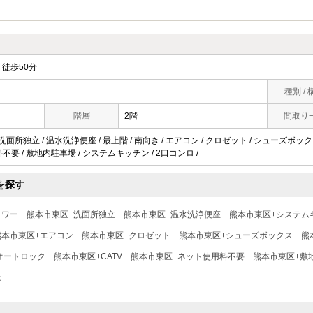
徒歩50分
種別 / 
階層
2階
間取り
洗面所独立 / 温水洗浄便座 / 最上階 / 南向き / エアコン / クロゼット / シューズボック
用料不要 / 敷地内駐車場 / システムキッチン / 2口コンロ /
を探す
ャワー
熊本市東区+洗面所独立
熊本市東区+温水洗浄便座
熊本市東区+システム
熊本市東区+エアコン
熊本市東区+クロゼット
熊本市東区+シューズボックス
熊
オートロック
熊本市東区+CATV
熊本市東区+ネット使用料不要
熊本市東区+敷
上