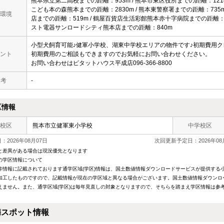
熊本県立第二高校までの距離：953m / 熊本市東区役所までの距離：1214
こども本の森熊本までの距離：2830m / 熊本東警察署までの距離：735m 
環境
店までの距離：519m / 鶴屋百貨店生活彩館熊本赤十字病院までの距離：331
スト電器サンロードシティ熊本店までの距離：840m
小型犬飼育可能♪健軍小学校、湖東中学校エリアの物件です♪初期費用
ント
初期費用のご相談もできますのでお気軽にお問い合わせください。
お問い合わせはピタットハウス平成店096-366-8800
 考
-
区情報
校区
熊本市立健軍東小学校
中学校区
2026年08月07日
次回更新予定日：2026年08
と差異がある場合は現況優先となります
の学区情報について
件情報に記載されております通学区域(学区)情報は、国土数値情報ダウンロードサービスが提供する小学
加工したものですので、記載情報が現在の学区域と異なる場合がございます。国土数値情報ダウンロ
えません。また、通学区域(学区)は毎年見直しの対象となりますので、そちらを踏まえ学区情報は参
隣スポット情報