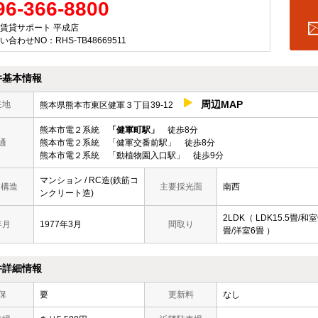
96-366-8800
賃貸サポート 平成店
い合わせNO：RHS-TB48669511
件基本情報
周辺MAP
在地
熊本県熊本市東区健軍３丁目39-12
熊本市電２系統
「健軍町駅」
徒歩8分
通
熊本市電２系統 「健軍交番前駅」 徒歩8分
熊本市電２系統 「動植物園入口駅」 徒歩9分
マンション / RC造(鉄筋コ
/ 構造
主要採光面
南西
ンクリート造)
2LDK（ LDK15.5畳/和室
年月
1977年3月
間取り
畳/洋室6畳 ）
件詳細情報
保
要
更新料
なし