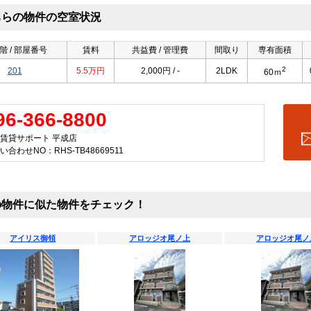
ちらの物件の空室状況
階 / 部屋番号
賃料
共益費 / 管理費
間取り
専有面積
2
201
5.5万円
2,000円 / -
2LDK
60ｍ
96-366-8800
賃貸サポート 平成店
い合わせNO：RHS-TB48669511
の物件に似た物件をチェック！
アイリス御領
アロッジオ尾ノ上
アロッジオ尾ノ