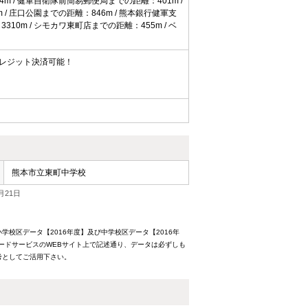
m / 健軍自衛隊前簡易郵便局までの距離：401m /
/ 庄口公園までの距離：846m / 熊本銀行健軍支
0m / シモカワ東町店までの距離：455m / ベ
クレジット決済可能！
熊本市立東町中学校
月21日
校区データ【2016年度】及び中学校区データ【2016年
ードサービスのWEBサイト上で記述通り、データは必ずしも
考としてご活用下さい。