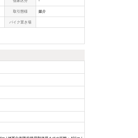
借家区分
-
取引態様
媒介
バイク置き場