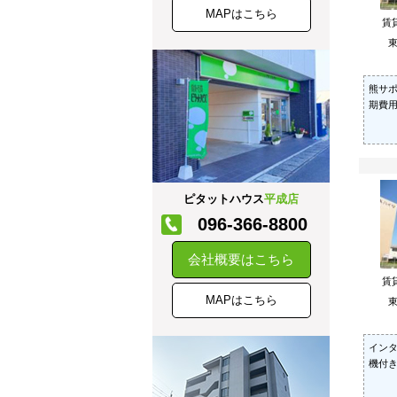
MAPはこちら
賃
東
熊サポ
期費
ピタットハウス
平成店
096-366-8800
会社概要はこちら
賃
MAPはこちら
東
イン
機付