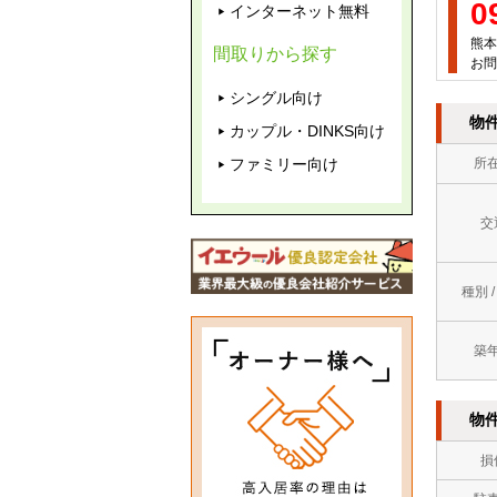
0
インターネット無料
熊本
間取りから探す
お問
シングル向け
物
カップル・DINKS向け
ファミリー向け
所
交
種別 
築
物
損