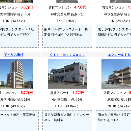
5.5万円
4.7万円
4
貸マンション
賃貸マンション
賃貸マンション
海学園前駅 徒歩32分
神水交差点駅 徒歩17分
神水交差点駅 徒歩
1LDK（43.18㎡）
1K（24.48㎡）
1K（24.48㎡
0円プランスタート！初
熊サポ0円プランスタート！初
熊サポ0円プランスタ
用ゼロ円で入居可能☆
期費用ゼロ円で入居可能☆
期費用ゼロ円で入居可
アイリス御領
Ｏｔｔｉｍｏ．Ｃａｓａ
エクレールＴ＆
5.7万円
5.9万円
貸マンション
賃貸アパート
賃貸マンション
海学園前駅 徒歩32分
-駅 画図橋 停歩5分
武蔵塚駅 徒歩1
1LDK（43.18㎡）
1LDK（41.04㎡）
3LDK（74.21
ターネット無料・浴室乾燥
貴重な都市ガス物件！インター
南向きで日当たり良好
き！
ネット無料★
街に佇む3LDK！