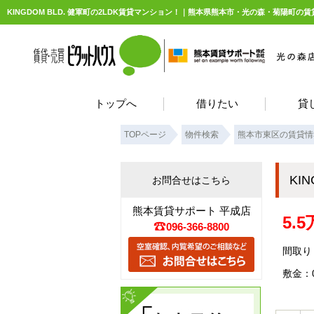
KINGDOM BLD. 健軍町の2LDK賃貸マンション！｜熊本県熊本市・光の森・菊陽町
トップへ
借りたい
貸
TOPページ
物件検索
熊本市東区の賃貸情
KI
お問合せはこちら
熊本賃貸サポート 平成店
5.
096-366-8800
間取り：
敷金：