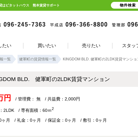
物件検索
の賃貸はピタットハウス 熊本賃貸サポート
したい
買いたい
売りたい
スタッ
報一覧
健軍町の賃貸情報一覧
KINGDOM BLD. 健軍町の2LDK賃貸マンシ
NGDOM BLD. 健軍町の2LDK賃貸マンション
5万円
/ 管理費： 無 / 共益費：2,000円
2
2LDK / 専有面積：60ｍ
0ヶ月 / 礼金：0ヶ月 / 保証金：0ヶ月 / 敷引：0ヶ月