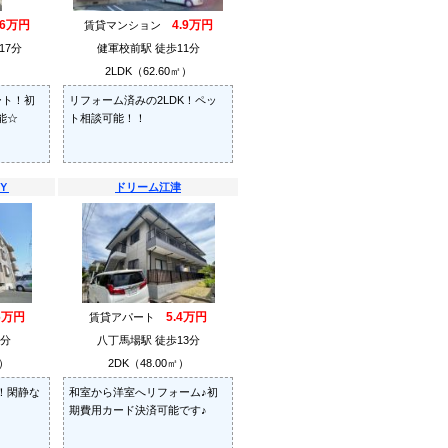
.6万円
4.9万円
賃貸マンション
17分
健軍校前駅 徒歩11分
）
2LDK（62.60㎡）
ート！初
リフォーム済みの2LDK！ペッ
能☆
ト相談可能！！
Ｙ
ドリーム江津
6万円
5.4万円
賃貸アパート
9分
八丁馬場駅 徒歩13分
㎡）
2DK（48.00㎡）
！閑静な
和室から洋室へリフォーム♪初
期費用カード決済可能です♪