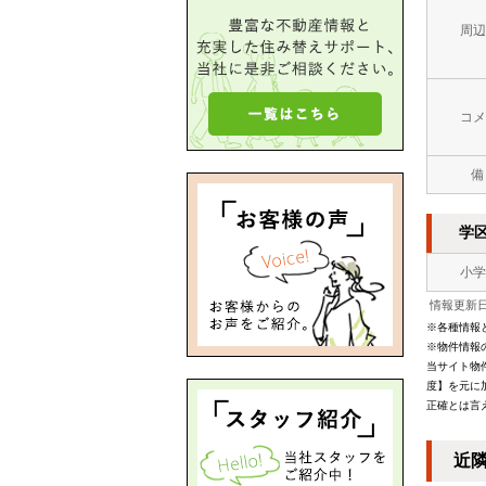
周辺
コメ
備
学
小学
情報更新日：
※各種情報
※物件情報
当サイト物
度】を元に
正確とは言
近