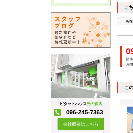
こ
所在
0
熊本
お問
こ
ピタットハウス
光の森店
096-245-7363
会社概要はこちら