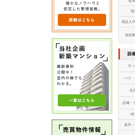
駐
現
保証人
他初
設
キッ
バス・
住
設備・
特
条件・