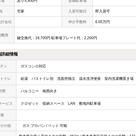
車場
あり5,500円
近隣駐車場
況
空家
入居可能日
即入居可
代行会社
仲介手数料
6.05万円
期費用
鍵交換代：18,700円 駐車場プレート代：2,200円
備詳細情報
チン
ガスコンロ対応
トイレ
給湯
バストイレ別
洗面所独立
温水洗浄便座
室内洗濯機置き場
空間
バルコニー
南西向き
サービス
クロゼット
収納スペース
LAN
敷地内駐車場
 徴
その他
ガス:プロパン / ペット:可能