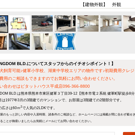
【建物外観】 外観
INGDOM BLD.についてスタッフからのイチオシポイント！】
犬飼育可能♪健軍小学校、湖東中学校エリアの物件です♪初期費用クレ
費用のご相談もできますのでお気軽にお問い合わせください。
い合わせはピタットハウス平成店096-366-8800
NGDOM BLD.は熊本県熊本市東区健軍３丁目39-12【熊本市電２系統 健軍町駅徒歩
月は1977年3月の3階建てのマンションで、お部屋は3階建ての2階部分です。
2
の広さは60ｍ
で人気の2LDKです。
屋のもっと詳しい内容や入居時期、諸条件のご相談など、ホームページには掲載が間に合わず載せ
ることが御座いましたらお気軽にメールにて
お問い合わせ
ください。