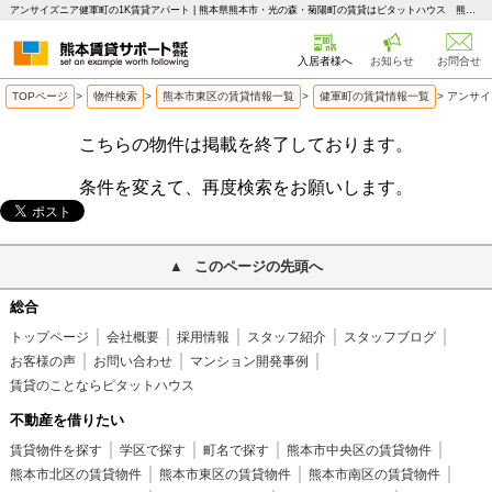
アンサイズニア健軍町の1K賃貸アパート | 熊本県熊本市・光の森・菊陽町の賃貸はピタットハウス 熊本賃貸サポート
入居者様へ
お知らせ
お問合せ
TOPページ
>
物件検索
>
熊本市東区の賃貸情報一覧
>
健軍町の賃貸情報一覧
>
アンサイ
こちらの物件は掲載を終了しております。
条件を変えて、再度検索をお願いします。
このページの先頭へ
総合
トップページ
会社概要
採用情報
スタッフ紹介
スタッフブログ
お客様の声
お問い合わせ
マンション開発事例
賃貸のことならピタットハウス
不動産を借りたい
賃貸物件を探す
学区で探す
町名で探す
熊本市中央区の賃貸物件
熊本市北区の賃貸物件
熊本市東区の賃貸物件
熊本市南区の賃貸物件