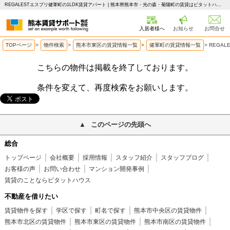
REGALESTエスプリ健軍町の1LDK賃貸アパート | 熊本県熊本市・光の森・菊陽町の賃貸はピタットハウス 熊本賃貸サポート
入居者様へ
お知らせ
お問合せ
TOPページ
>
物件検索
>
熊本市東区の賃貸情報一覧
>
健軍町の賃貸情報一覧
>
REGA
こちらの物件は掲載を終了しております。
条件を変えて、再度検索をお願いします。
このページの先頭へ
総合
トップページ
会社概要
採用情報
スタッフ紹介
スタッフブログ
お客様の声
お問い合わせ
マンション開発事例
賃貸のことならピタットハウス
不動産を借りたい
賃貸物件を探す
学区で探す
町名で探す
熊本市中央区の賃貸物件
熊本市北区の賃貸物件
熊本市東区の賃貸物件
熊本市南区の賃貸物件